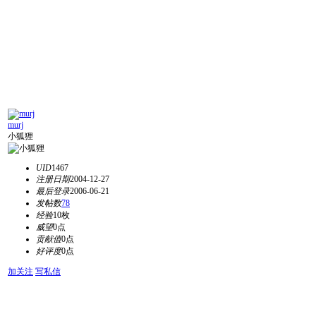
murj
小狐狸
UID
1467
注册日期
2004-12-27
最后登录
2006-06-21
发帖数
78
经验
10枚
威望
0点
贡献值
0点
好评度
0点
加关注
写私信