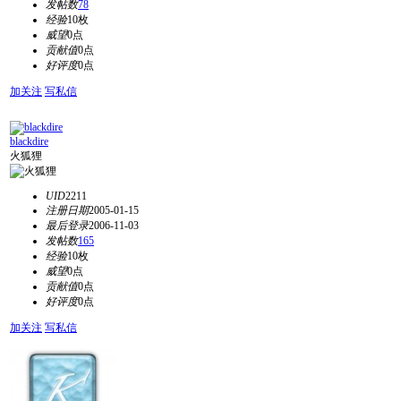
发帖数
78
经验
10枚
威望
0点
贡献值
0点
好评度
0点
加关注
写私信
blackdire
火狐狸
UID
2211
注册日期
2005-01-15
最后登录
2006-11-03
发帖数
165
经验
10枚
威望
0点
贡献值
0点
好评度
0点
加关注
写私信