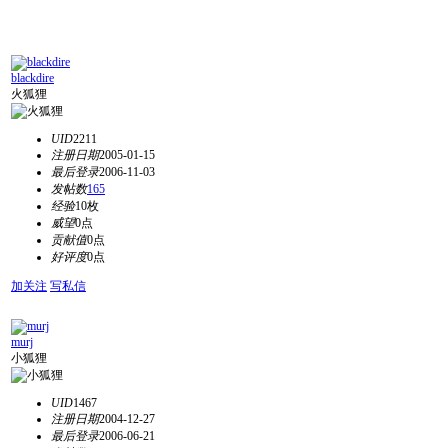
blackdire
火狐狸
UID
2211
注册日期
2005-01-15
最后登录
2006-11-03
发帖数
165
经验
10枚
威望
0点
贡献值
0点
好评度
0点
加关注
写私信
murj
小狐狸
UID
1467
注册日期
2004-12-27
最后登录
2006-06-21