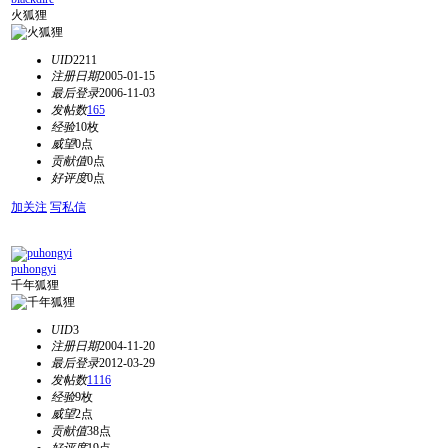
火狐狸
UID
2211
注册日期
2005-01-15
最后登录
2006-11-03
发帖数
165
经验
10枚
威望
0点
贡献值
0点
好评度
0点
加关注
写私信
puhongyi
千年狐狸
UID
3
注册日期
2004-11-20
最后登录
2012-03-29
发帖数
1116
经验
9枚
威望
2点
贡献值
38点