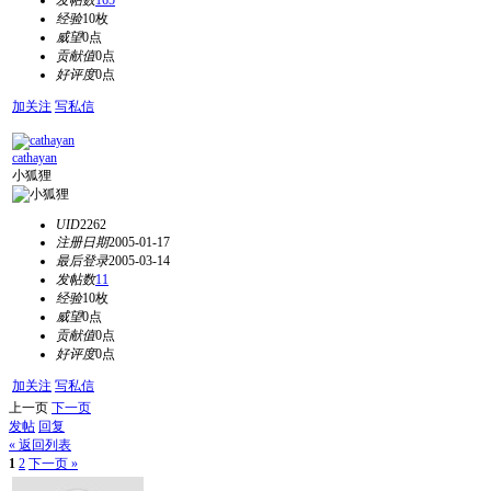
发帖数
165
经验
10枚
威望
0点
贡献值
0点
好评度
0点
加关注
写私信
cathayan
小狐狸
UID
2262
注册日期
2005-01-17
最后登录
2005-03-14
发帖数
11
经验
10枚
威望
0点
贡献值
0点
好评度
0点
加关注
写私信
上一页
下一页
发帖
回复
« 返回列表
1
2
下一页 »