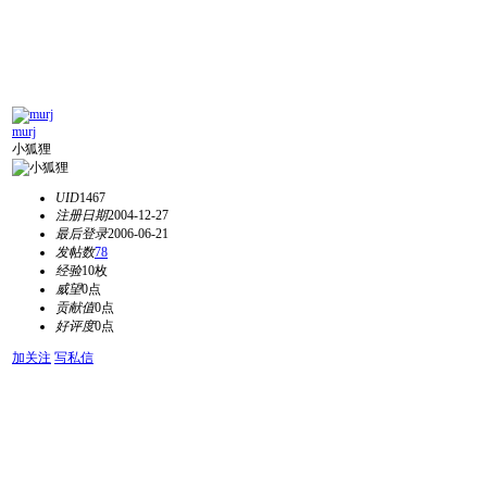
murj
小狐狸
UID
1467
注册日期
2004-12-27
最后登录
2006-06-21
发帖数
78
经验
10枚
威望
0点
贡献值
0点
好评度
0点
加关注
写私信