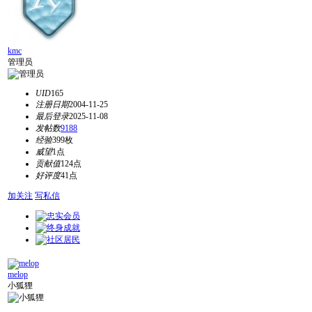
kmc
管理员
UID
165
注册日期
2004-11-25
最后登录
2025-11-08
发帖数
9188
经验
399枚
威望
1点
贡献值
124点
好评度
41点
加关注
写私信
melop
小狐狸