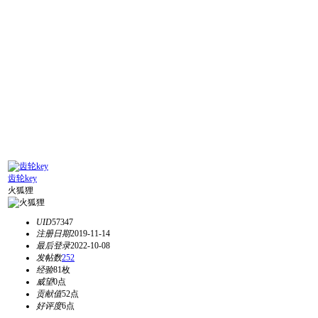
齿轮key
火狐狸
UID
57347
注册日期
2019-11-14
最后登录
2022-10-08
发帖数
252
经验
81枚
威望
0点
贡献值
52点
好评度
6点