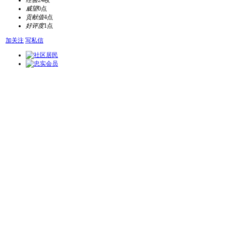
经验
24枚
威望
0点
贡献值
4点
好评度
1点
加关注
写私信