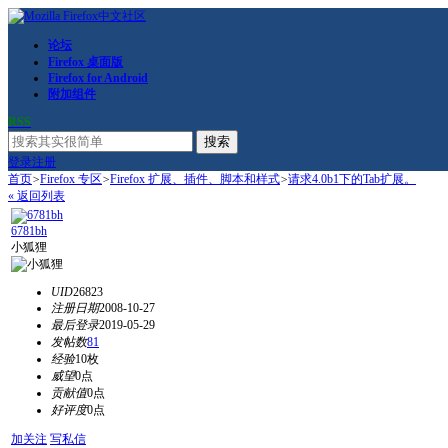
论坛
Firefox 桌面版
Firefox for Android
附加组件
RSS
搜索
登录
注册
首页
>
Firefox 专区
>
Firefox 扩展、插件、脚本和样式
>
请求4.0b1下的Tab扩展。
« 返回列表
6781bh
小狐狸
UID
26823
注册日期
2008-10-27
最后登录
2019-05-29
发帖数
81
经验
10枚
威望
0点
贡献值
0点
好评度
0点
加关注
写私信