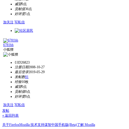
威望
0点
贡献值
36点
好评度
1点
加关注
写私信
6781bh
小狐狸
UID
26823
注册日期
2008-10-27
最后登录
2019-05-29
发帖数
81
经验
10枚
威望
0点
贡献值
0点
好评度
0点
加关注
写私信
发帖
« 返回列表
关于Firefox
Mozilla 技术支持
谋智中国
手机版(Beta)
了解 Mozilla