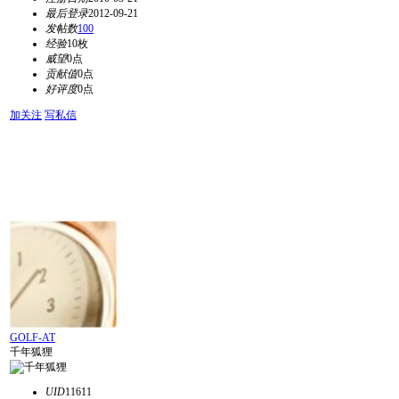
最后登录
2012-09-21
发帖数
100
经验
10枚
威望
0点
贡献值
0点
好评度
0点
加关注
写私信
GOLF-AT
千年狐狸
UID
11611