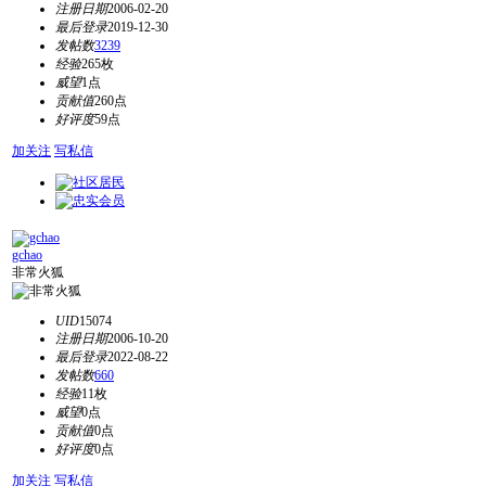
注册日期
2006-02-20
最后登录
2019-12-30
发帖数
3239
经验
265枚
威望
1点
贡献值
260点
好评度
59点
加关注
写私信
gchao
非常火狐
UID
15074
注册日期
2006-10-20
最后登录
2022-08-22
发帖数
660
经验
11枚
威望
0点
贡献值
0点
好评度
0点
加关注
写私信