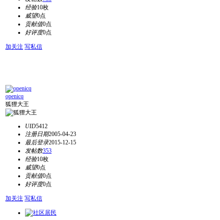
经验
10枚
威望
0点
贡献值
0点
好评度
0点
加关注
写私信
openicq
狐狸大王
UID
5412
注册日期
2005-04-23
最后登录
2015-12-15
发帖数
353
经验
10枚
威望
0点
贡献值
0点
好评度
0点
加关注
写私信