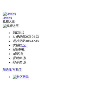
openicq
狐狸大王
UID
5412
注册日期
2005-04-23
最后登录
2015-12-15
发帖数
353
经验
10枚
威望
0点
贡献值
0点
好评度
0点
加关注
写私信