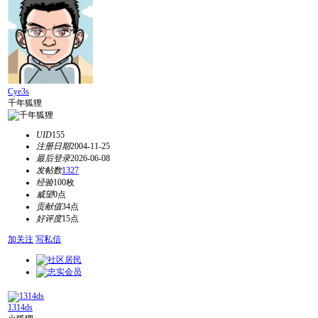
Cye3s
千年狐狸
UID
155
注册日期
2004-11-25
最后登录
2026-06-08
发帖数
1327
经验
100枚
威望
0点
贡献值
34点
好评度
15点
加关注
写私信
1314ds