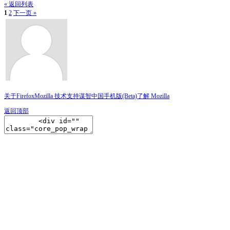
« 返回列表
1
2
下一页 »
关于Firefox
Mozilla 技术支持
谋智中国
手机版(Beta)
了解 Mozilla
返回顶部