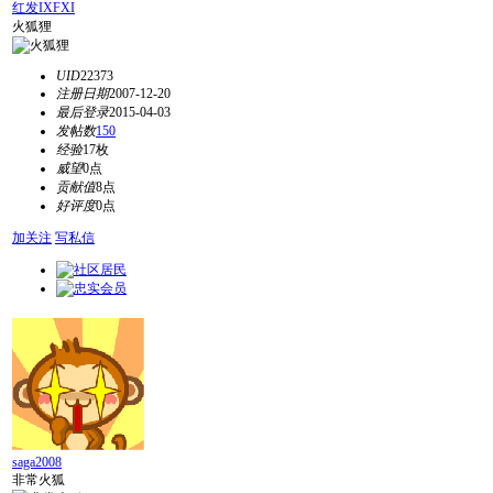
红发IXFXI
火狐狸
UID
22373
注册日期
2007-12-20
最后登录
2015-04-03
发帖数
150
经验
17枚
威望
0点
贡献值
8点
好评度
0点
加关注
写私信
saga2008
非常火狐