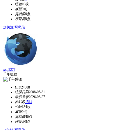
经验
10枚
威望
0点
贡献值
0点
好评度
0点
加关注
写私信
xxp2277
千年狐狸
UID
24388
注册日期
2008-05-31
最后登录
2026-06-27
发帖数
1514
经验
134枚
威望
0点
贡献值
46点
好评度
8点