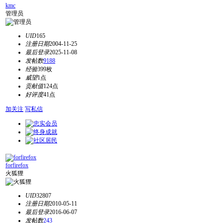
kmc
管理员
UID
165
注册日期
2004-11-25
最后登录
2025-11-08
发帖数
9188
经验
399枚
威望
1点
贡献值
124点
好评度
41点
加关注
写私信
forfirefox
火狐狸
UID
32807
注册日期
2010-05-11
最后登录
2016-06-07
发帖数
243