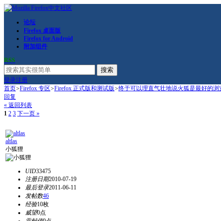
论坛
Firefox 桌面版
Firefox for Android
附加组件
RSS
搜索
登录
注册
首页
>
Firefox 专区
>
Firefox 正式版和测试版
>
终于可以理直气壮地说火狐是最好的浏
回复
« 返回列表
1
2
3
下一页 »
altlas
小狐狸
UID
33475
注册日期
2010-07-19
最后登录
2011-06-11
发帖数
46
经验
10枚
威望
0点