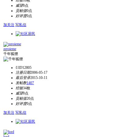
经验
10枚
威望
0点
贡献值
0点
好评度
0点
加关注
写私信
zeroieme
千年狐狸
UID
12805
注册日期
2006-05-17
最后登录
2015-10-11
发帖数
1407
经验
34枚
威望
0点
贡献值
20点
好评度
0点
加关注
写私信
lord