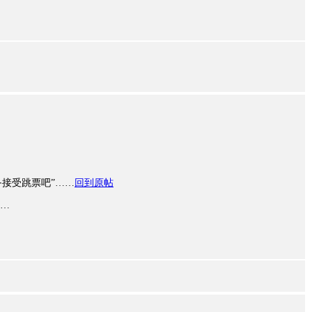
备接受跳票吧”……
回到原帖
……