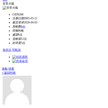
非常火狐
UID
6208
注册日期
2005-05-21
最后登录
2026-04-03
发帖数
641
经验
86枚
威望
0点
贡献值
12点
好评度
3点
加关注
写私信
发帖
回复
« 返回列表