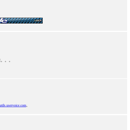
难。。。
butils.uservoice.com
。