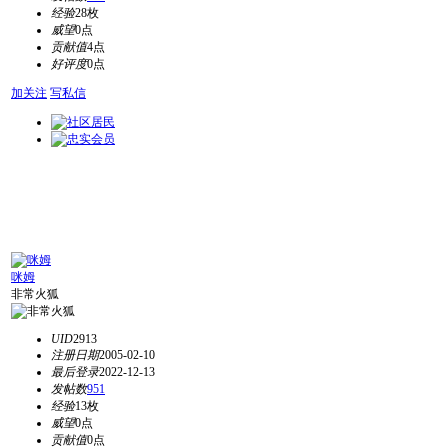
经验
28枚
威望
0点
贡献值
4点
好评度
0点
加关注
写私信
咪姆
非常火狐
UID
2913
注册日期
2005-02-10
最后登录
2022-12-13
发帖数
951
经验
13枚
威望
0点
贡献值
0点