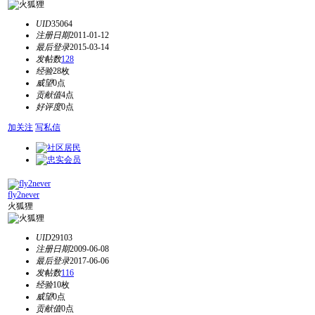
UID
35064
注册日期
2011-01-12
最后登录
2015-03-14
发帖数
128
经验
28枚
威望
0点
贡献值
4点
好评度
0点
加关注
写私信
fly2never
火狐狸
UID
29103
注册日期
2009-06-08
最后登录
2017-06-06
发帖数
116
经验
10枚
威望
0点
贡献值
0点