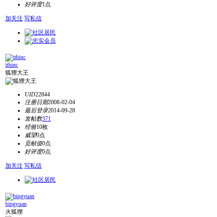
好评度
1点
加关注
写私信
ithinc
狐狸大王
UID
22844
注册日期
2008-02-04
最后登录
2014-09-28
发帖数
371
经验
10枚
威望
0点
贡献值
0点
好评度
0点
加关注
写私信
bingyuan
火狐狸