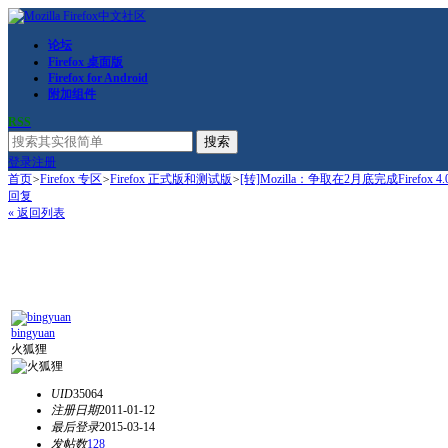
论坛
Firefox 桌面版
Firefox for Android
附加组件
RSS
搜索
登录
注册
首页
>
Firefox 专区
>
Firefox 正式版和测试版
>
[转]Mozilla：争取在2月底完成Firefox 4.
回复
« 返回列表
bingyuan
火狐狸
UID
35064
注册日期
2011-01-12
最后登录
2015-03-14
发帖数
128