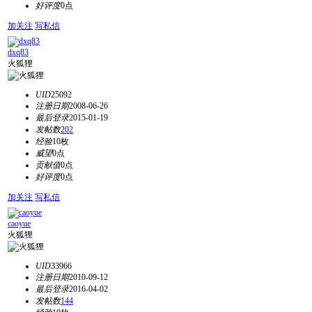
好评度
0点
加关注
写私信
dxq83
火狐狸
UID
25092
注册日期
2008-06-26
最后登录
2015-01-19
发帖数
202
经验
10枚
威望
0点
贡献值
0点
好评度
0点
加关注
写私信
caoyue
火狐狸
UID
33966
注册日期
2010-09-12
最后登录
2016-04-02
发帖数
144