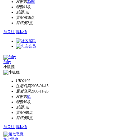
发帖数
2598
经验
41枚
威望
0点
贡献值
16点
好评度
2点
加关注
写私信
fishy
小狐狸
UID
2192
注册日期
2005-01-15
最后登录
2006-11-26
发帖数
61
经验
10枚
威望
0点
贡献值
0点
好评度
0点
加关注
写私信
第七恶魔