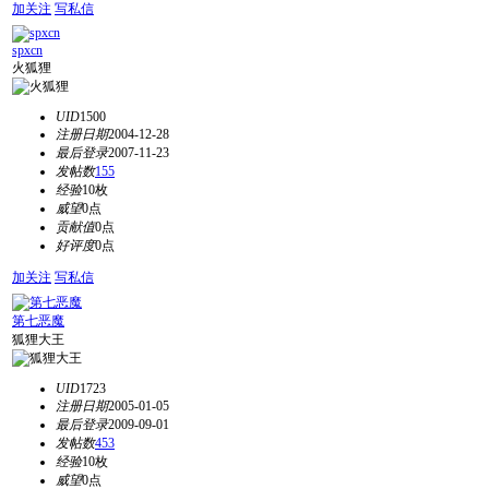
加关注
写私信
spxcn
火狐狸
UID
1500
注册日期
2004-12-28
最后登录
2007-11-23
发帖数
155
经验
10枚
威望
0点
贡献值
0点
好评度
0点
加关注
写私信
第七恶魔
狐狸大王
UID
1723
注册日期
2005-01-05
最后登录
2009-09-01
发帖数
453
经验
10枚
威望
0点