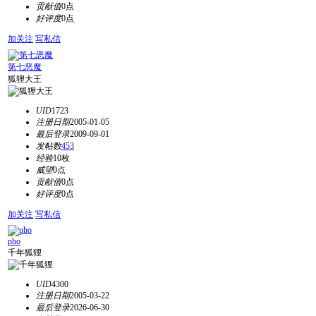
贡献值
0点
好评度
0点
加关注
写私信
第七恶魔
狐狸大王
UID
1723
注册日期
2005-01-05
最后登录
2009-09-01
发帖数
453
经验
10枚
威望
0点
贡献值
0点
好评度
0点
加关注
写私信
pho
千年狐狸
UID
4300
注册日期
2005-03-22
最后登录
2026-06-30