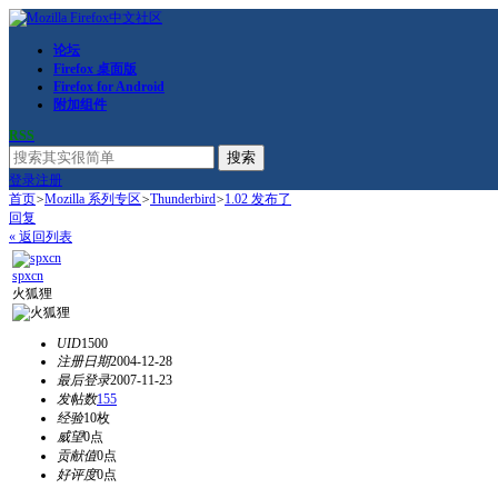
论坛
Firefox 桌面版
Firefox for Android
附加组件
RSS
搜索
登录
注册
首页
>
Mozilla 系列专区
>
Thunderbird
>
1.02 发布了
回复
« 返回列表
spxcn
火狐狸
UID
1500
注册日期
2004-12-28
最后登录
2007-11-23
发帖数
155
经验
10枚
威望
0点
贡献值
0点
好评度
0点