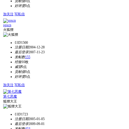
贡献值
0点
好评度
0点
加关注
写私信
spxcn
火狐狸
UID
1500
注册日期
2004-12-28
最后登录
2007-11-23
发帖数
155
经验
10枚
威望
0点
贡献值
0点
好评度
0点
加关注
写私信
第七恶魔
狐狸大王
UID
1723
注册日期
2005-01-05
最后登录
2009-09-01
发帖数
453