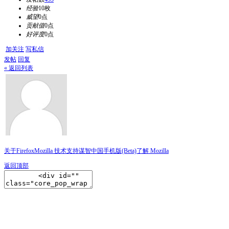
经验
10枚
威望
0点
贡献值
0点
好评度
0点
加关注
写私信
发帖
回复
« 返回列表
关于Firefox
Mozilla 技术支持
谋智中国
手机版(Beta)
了解 Mozilla
返回顶部