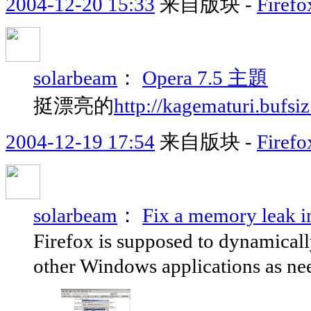
2004-12-20 15:33
来自版块 -
Fire
solarbeam
：
Opera 7.5 主題
挺漂亮的
http://kagematuri.bufsiz
2004-12-19 17:54
来自版块 -
Fire
solarbeam
：
Fix a memory lea
Firefox is supposed to dynamical
other Windows applications as nee