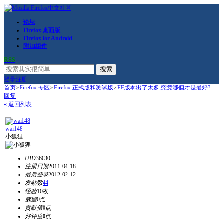
论坛
Firefox 桌面版
Firefox for Android
附加组件
RSS
搜索
登录
注册
首页
>
Firefox 专区
>
Firefox 正式版和测试版
>
FF版本出了太多,究竟哪個才是最好?
回复
« 返回列表
wai148
小狐狸
UID
36030
注册日期
2011-04-18
最后登录
2012-02-12
发帖数
44
经验
10枚
威望
0点
贡献值
0点
好评度
0点