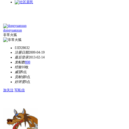
dongyuanxun
非常火狐
UID
28632
注册日期
2009-04-19
最后登录
2013-02-14
发帖数
898
经验
10枚
威望
0点
贡献值
0点
好评度
0点
加关注
写私信