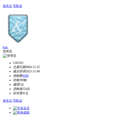
加关注
写私信
kmc
管理员
UID
165
注册日期
2004-11-25
最后登录
2025-11-08
发帖数
9188
经验
399枚
威望
1点
贡献值
124点
好评度
41点
加关注
写私信