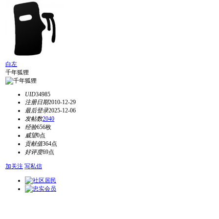
白左
千年狐狸
UID
34985
注册日期
2010-12-29
最后登录
2025-12-06
发帖数
2040
经验
656枚
威望
0点
贡献值
364点
好评度
69点
加关注
写私信