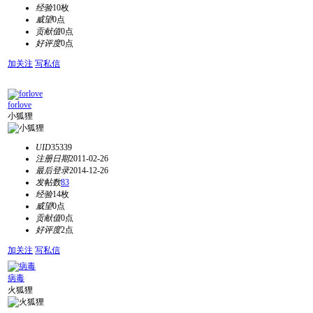
经验
10枚
威望
0点
贡献值
0点
好评度
0点
加关注
写私信
forlove
小狐狸
UID
35339
注册日期
2011-02-26
最后登录
2014-12-26
发帖数
83
经验
14枚
威望
0点
贡献值
0点
好评度
2点
加关注
写私信
病毒
火狐狸