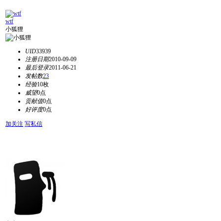
wtf
小狐狸
UID
33939
注册日期
2010-09-09
最后登录
2011-06-21
发帖数
23
经验
10枚
威望
0点
贡献值
0点
好评度
0点
加关注
写私信