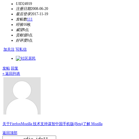
UID
24919
注册日期
2008-06-20
最后登录
2017-11-19
发帖数
111
经验
16枚
威望
0点
贡献值
0点
好评度
0点
加关注
写私信
发帖
回复
« 返回列表
关于Firefox
Mozilla 技术支持
谋智中国
手机版(Beta)
了解 Mozilla
返回顶部