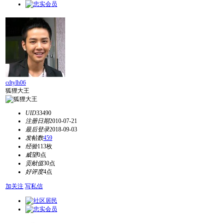
cdtylh06
狐狸大王
UID
33490
注册日期
2010-07-21
最后登录
2018-09-03
发帖数
459
经验
113枚
威望
0点
贡献值
30点
好评度
4点
加关注
写私信