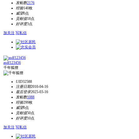
发帖数
2176
经验
140枚
威望
0点
贡献值
18点
好评度
3点
加关注
写私信
asdf123456
千年狐狸
UID
32588
注册日期
2010-04-16
最后登录
2025-03-16
发帖数
1088
经验
299枚
威望
0点
贡献值
50点
好评度
10点
加关注
写私信