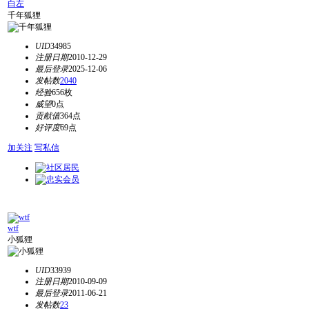
白左
千年狐狸
UID
34985
注册日期
2010-12-29
最后登录
2025-12-06
发帖数
2040
经验
656枚
威望
0点
贡献值
364点
好评度
69点
加关注
写私信
wtf
小狐狸
UID
33939
注册日期
2010-09-09
最后登录
2011-06-21
发帖数
23