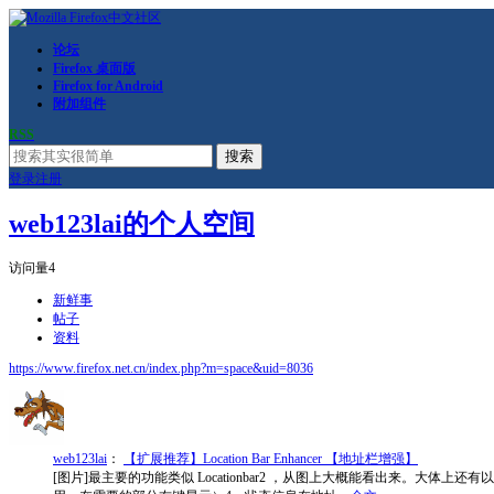
论坛
Firefox 桌面版
Firefox for Android
附加组件
RSS
搜索
登录
注册
web123lai的个人空间
访问量
4
新鲜事
帖子
资料
https://www.firefox.net.cn/index.php?m=space&uid=8036
web123lai
：
【扩展推荐】Location Bar Enhancer 【地址栏增强】
[图片]最主要的功能类似 Locationbar2 ，从图上大概能看出来。