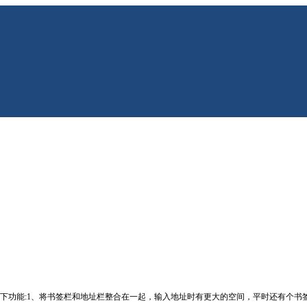
大体上还有以下功能:1、将书签栏和地址栏整合在一起，输入地址时有更大的空间，平时还