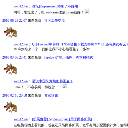
web123lai
：
论坛的opensearch添加了不好用
呵呵，地址变了，把newforum改成forum就好了
2010-06-23 22:07
来自版块 -
社区工作交流
web123lai
：
QQ/Foxmail中转站FTN5K链接下载支持脚本V1.1 还有朋友
RT麻烦给来一个，我的让我不小心给覆盖了，多谢
2010-03-08 23:41
来自版块 -
Firefox 扩展、插件、脚本和样式
web123lai
：
话说中国队竟然把韩国赢了
32年了，不容易啊，得祝贺一下
2010-02-10 20:58
来自版块 -
其它话题
web123lai
：
[扩展推荐] Siphon - Sync [用于同步扩展]
在电脑玩物上看到的，现在还只能同步扩展，似乎有同步配置的计划，值得期待