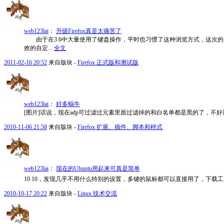
web123lai
：
升级Firefox真是太痛苦了
由于在3.6中大量使用了键盘操作，平时也习惯了这种浏览方式，这次的升级真是太痛苦了
效的自定...
全文
2011-02-16 20:52
来自版块 -
Firefox 正式版和测试版
web123lai
：
好多蜗牛
[图片]话说，现在adp可过滤过元素里面过滤掉的和白名单都是黑的了，不好
2010-11-06 21:58
来自版块 -
Firefox 扩展、插件、脚本和样式
web123lai
：
现在的Ubuntu用起来可真是简单
10.10，发现几乎不用什么特别的设置，多键的鼠标都可以直接用了，下载工
2010-10-17 20:22
来自版块 -
Linux 技术交流