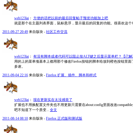
web123lai
：
方便的话把以前的最后回复帖子预览功能加上吧
就是那个在主题列表界面，鼠标悬浮，显示最后的回复的功能。很喜欢这个
2011-09-27 20:49
来自版块 -
社区工作交流
web123lai
：
有没有脚本或者代码可以阻止按ALT键之后显示菜单栏？【已解
用的上的菜单项基本上都用那个修改Firefox按钮的脚本给放到橙色按钮
多谢。
2011-09-04 22:16
来自版块 -
Firefox 扩展、插件、脚本和样式
web123lai
：
现在更新实在太没感觉了
扩展也不用换配置文件夹也不用更新只需要在about:config里面改改compa
吧不知道下一个质变...
全文
2011-08-14 08:10
来自版块 -
Firefox 正式版和测试版