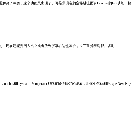
决了冲突，这个功能又出现了。可是我现在的空格键上面有keysnail的hint功能
的，现在还能弄回去么？或者放到屏幕右边也凑合，左下角觉得碍眼。多谢
过程中，发现Site Launcher和keysnail、Vimperator都存在抢快捷键的现象，用这个代码和Escape