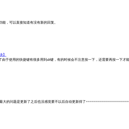
功能，可以直接知道有没有新的回复。
决】
里面了由于使用的快捷键有很多用到alt键，有的时候会不注意按一下，还需要再按一下才
tible最大的问题是更新了之后也没感觉要不以后自动更新得了===============