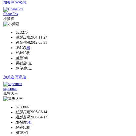
加关注
写私信
ChaosFox
小狐狸
UID
275
注册日期
2004-11-27
最后登录
2012-05-31
发帖数
89
经验
10枚
威望
0点
贡献值
0点
好评度
0点
加关注
写私信
superman
狐狸大王
UID
3997
注册日期
2005-03-14
最后登录
2006-04-17
发帖数
341
经验
10枚
威望
0点