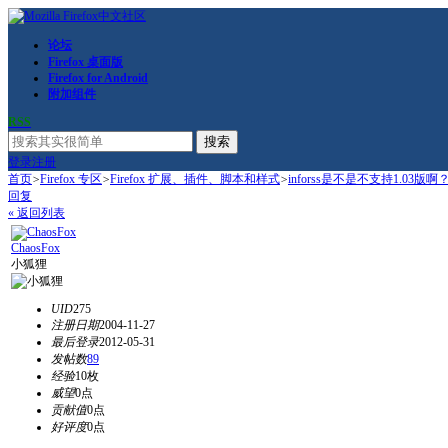
论坛
Firefox 桌面版
Firefox for Android
附加组件
RSS
搜索
登录
注册
首页
>
Firefox 专区
>
Firefox 扩展、插件、脚本和样式
>
inforss是不是不支持1.03版啊
回复
« 返回列表
ChaosFox
小狐狸
UID
275
注册日期
2004-11-27
最后登录
2012-05-31
发帖数
89
经验
10枚
威望
0点
贡献值
0点
好评度
0点