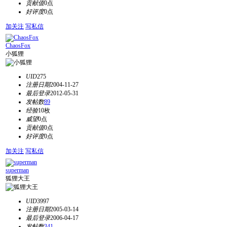
贡献值
0点
好评度
0点
加关注
写私信
ChaosFox
小狐狸
UID
275
注册日期
2004-11-27
最后登录
2012-05-31
发帖数
89
经验
10枚
威望
0点
贡献值
0点
好评度
0点
加关注
写私信
superman
狐狸大王
UID
3997
注册日期
2005-03-14
最后登录
2006-04-17
发帖数
341