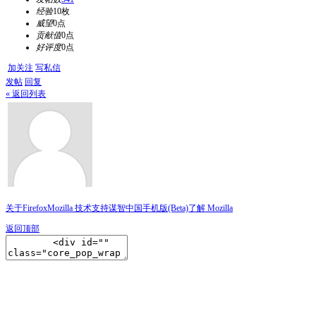
经验
10枚
威望
0点
贡献值
0点
好评度
0点
加关注
写私信
发帖
回复
« 返回列表
关于Firefox
Mozilla 技术支持
谋智中国
手机版(Beta)
了解 Mozilla
返回顶部