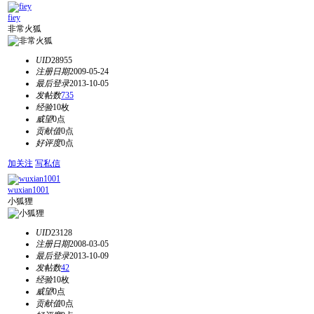
fiey
非常火狐
UID
28955
注册日期
2009-05-24
最后登录
2013-10-05
发帖数
735
经验
10枚
威望
0点
贡献值
0点
好评度
0点
加关注
写私信
wuxian1001
小狐狸
UID
23128
注册日期
2008-03-05
最后登录
2013-10-09
发帖数
42
经验
10枚
威望
0点
贡献值
0点