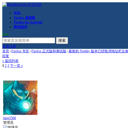
论坛
Firefox 桌面版
Firefox for Android
附加组件
RSS
搜索
登录
注册
首页
>
Firefox 专区
>
Firefox 正式版和测试版
>
最新的 Nighlty 版本已经取消地址栏左侧的fa
回复
« 返回列表
1
2
3
下一页 »
fang5566
管理员