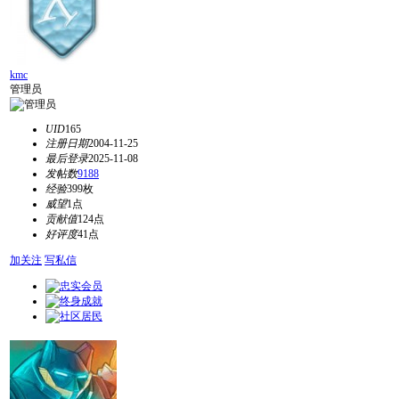
kmc
管理员
UID
165
注册日期
2004-11-25
最后登录
2025-11-08
发帖数
9188
经验
399枚
威望
1点
贡献值
124点
好评度
41点
加关注
写私信