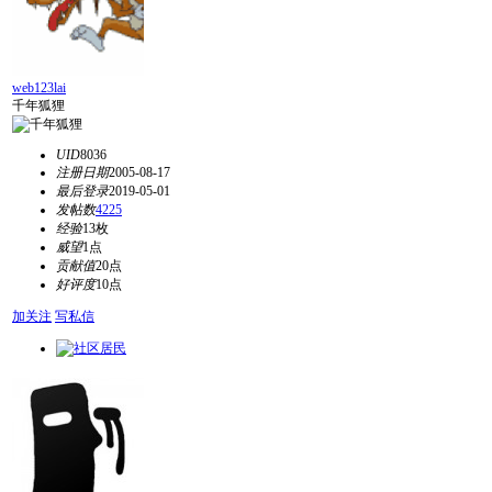
web123lai
千年狐狸
UID
8036
注册日期
2005-08-17
最后登录
2019-05-01
发帖数
4225
经验
13枚
威望
1点
贡献值
20点
好评度
10点
加关注
写私信