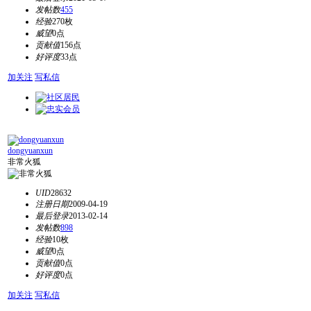
发帖数
455
经验
270枚
威望
0点
贡献值
156点
好评度
33点
加关注
写私信
dongyuanxun
非常火狐
UID
28632
注册日期
2009-04-19
最后登录
2013-02-14
发帖数
898
经验
10枚
威望
0点
贡献值
0点
好评度
0点
加关注
写私信