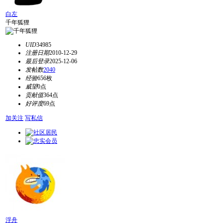
白左
千年狐狸
UID
34985
注册日期
2010-12-29
最后登录
2025-12-06
发帖数
2040
经验
656枚
威望
0点
贡献值
364点
好评度
69点
加关注
写私信
浮舟