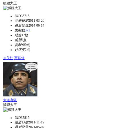
狐狸大王
UID
35715
注册日期
2011-03-26
最后登录
2014-06-14
发帖数
371
经验
17枚
威望
0点
贡献值
0点
好评度
2点
加关注
写私信
大道有狐
狐狸大王
UID
37815
注册日期
2011-11-19
最后登录
2021-05-07