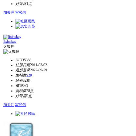
好评度
1点
加关注
写私信
lixinskay
火狐狸
UID
35368
注册日期
2011-03-02
最后登录
2022-09-29
发帖数
229
经验
32枚
威望
0点
贡献值
28点
好评度
0点
加关注
写私信