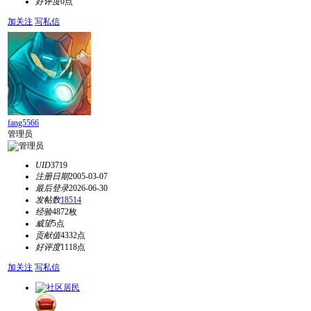
好评度
0点
加关注
写私信
fang5566
管理员
UID
3719
注册日期
2005-03-07
最后登录
2026-06-30
发帖数
18514
经验
4872枚
威望
5点
贡献值
4332点
好评度
1118点
加关注
写私信