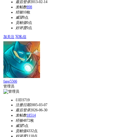
最后登录
2013-02-14
发帖数
898
经验
10枚
威望
0点
贡献值
0点
好评度
0点
加关注
写私信
fang5566
管理员
UID
3719
注册日期
2005-03-07
最后登录
2026-06-30
发帖数
18514
经验
4872枚
威望
5点
贡献值
4332点
好评度
1118点