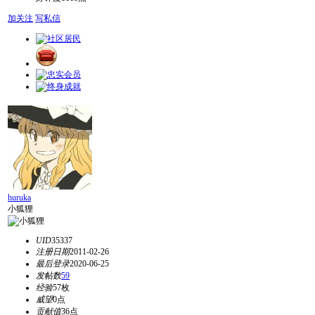
加关注
写私信
huruka
小狐狸
UID
35337
注册日期
2011-02-26
最后登录
2020-06-25
发帖数
59
经验
57枚
威望
0点
贡献值
36点