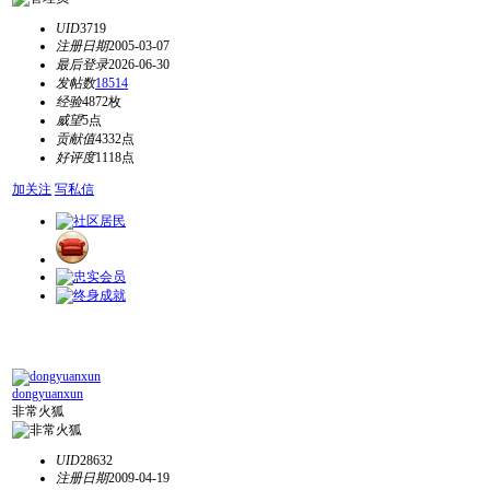
UID
3719
注册日期
2005-03-07
最后登录
2026-06-30
发帖数
18514
经验
4872枚
威望
5点
贡献值
4332点
好评度
1118点
加关注
写私信
dongyuanxun
非常火狐
UID
28632
注册日期
2009-04-19