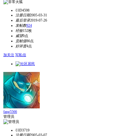
UID
4598
注册日期
2005-03-31
最后登录
2019-07-26
发帖数
924
经验
152枚
威望
0点
贡献值
86点
好评度
4点
加关注
写私信
fang5566
管理员
UID
3719
注册日期
2005-03-07