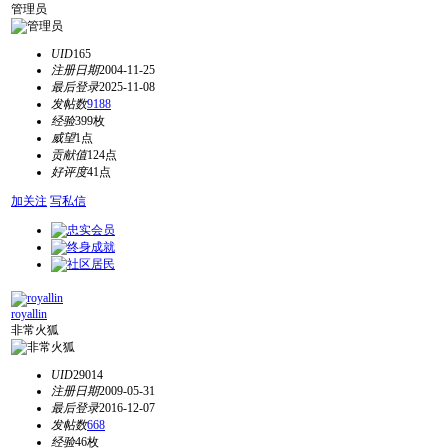
管理员
UID
165
注册日期
2004-11-25
最后登录
2025-11-08
发帖数
9188
经验
399枚
威望
1点
贡献值
124点
好评度
41点
加关注
写私信
royallin
非常火狐
UID
29014
注册日期
2009-05-31
最后登录
2016-12-07
发帖数
668
经验
46枚