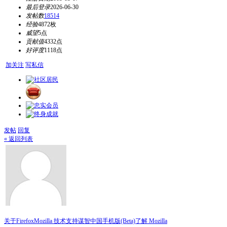
最后登录
2026-06-30
发帖数
18514
经验
4872枚
威望
5点
贡献值
4332点
好评度
1118点
加关注
写私信
发帖
回复
« 返回列表
关于Firefox
Mozilla 技术支持
谋智中国
手机版(Beta)
了解 Mozilla