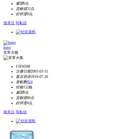
威望
0点
贡献值
32点
好评度
0点
加关注
写私信
leave
非常火狐
UID
4598
注册日期
2005-03-31
最后登录
2019-07-26
发帖数
924
经验
152枚
威望
0点
贡献值
86点
好评度
4点
加关注
写私信