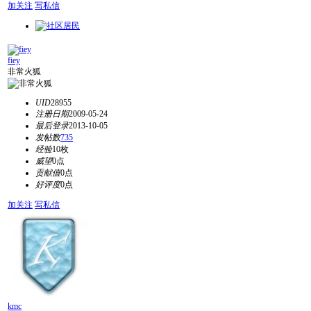
加关注
写私信
fiey
非常火狐
UID
28955
注册日期
2009-05-24
最后登录
2013-10-05
发帖数
735
经验
10枚
威望
0点
贡献值
0点
好评度
0点
加关注
写私信
kmc