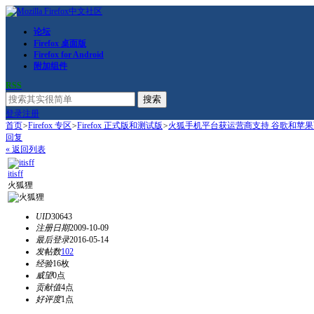
论坛
Firefox 桌面版
Firefox for Android
附加组件
RSS
搜索
登录
注册
首页
>
Firefox 专区
>
Firefox 正式版和测试版
>
火狐手机平台获运营商支持 谷歌和苹
回复
« 返回列表
itisff
火狐狸
UID
30643
注册日期
2009-10-09
最后登录
2016-05-14
发帖数
102
经验
16枚
威望
0点
贡献值
4点
好评度
1点