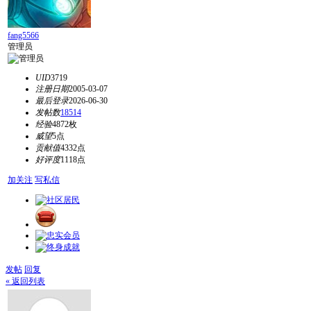
fang5566
管理员
UID
3719
注册日期
2005-03-07
最后登录
2026-06-30
发帖数
18514
经验
4872枚
威望
5点
贡献值
4332点
好评度
1118点
加关注
写私信
发帖
回复
« 返回列表