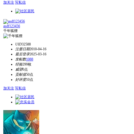
加关注
写私信
asdf123456
千年狐狸
UID
32588
注册日期
2010-04-16
最后登录
2025-03-16
发帖数
1088
经验
299枚
威望
0点
贡献值
50点
好评度
10点
加关注
写私信