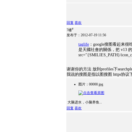
回复
喜欢
#
7楼
发布于：2012-07-19 11:56
taglife
：google搜图看起来很吃
是天國社會的關係，把 v13 的 sear
src="{SMILIES_PATH}/icon_cool
谢谢你的方法 放到profiles下search
我说的搜图是指以图搜图 https协
图片：00000.jpg
大脑进水，小脑养鱼...
回复
喜欢