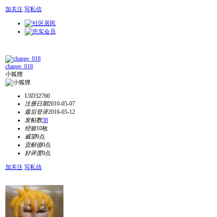
加关注
写私信
change_018
小狐狸
UID
32760
注册日期
2010-05-07
最后登录
2016-05-12
发帖数
38
经验
10枚
威望
0点
贡献值
0点
好评度
0点
加关注
写私信