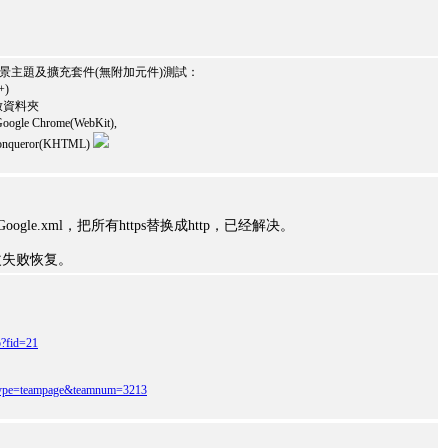
、佈景主題及擴充套件(無附加元件)測試：
+)
 開啟資料夾
oogle Chrome(WebKit),
, Konqueror(KHTML)
Google.xml，把所有https替换成http，已经解决。
改失败恢复。
p?fid=21
y?qtype=teampage&teamnum=3213