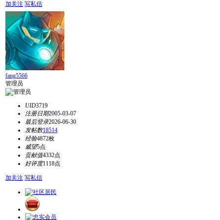
加关注
写私信
fang5566
管理员
UID
3719
注册日期
2005-03-07
最后登录
2026-06-30
发帖数
18514
经验
4872枚
威望
5点
贡献值
4332点
好评度
1118点
加关注
写私信