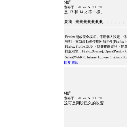
#
5楼
发布于：2012-07-19 11:56
是 13 和 14 才不一樣。
... ...
耍我...删删删删删删删。。。。。。
Firefox 開啟安全模式，停用個人設定
說明 > 重新啟動但停用附加元件(Firefox 4
Firefox Profile: 說明 > 疑難排解資訊 >
排版引擎：Firefox(Gecko), Opera(Presto), G
Safari(WebKit), Internet Explorer(Trident)
回复
喜欢
#
6楼
发布于：2012-07-19 11:56
这可是期盼已久的改变