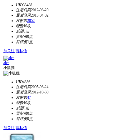
UID
38488
注册日期
2012-03-20
最后登录
2013-04-02
发帖数
2052
经验
10枚
威望
0点
贡献值
0点
好评度
1点
加关注
写私信
alen
小狐狸
UID
4336
注册日期
2005-03-24
最后登录
2012-10-30
发帖数
47
经验
10枚
威望
0点
贡献值
0点
好评度
0点
加关注
写私信