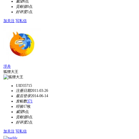
威望
0点
贡献值
0点
好评度
1点
加关注
写私信
浮舟
狐狸大王
UID
35715
注册日期
2011-03-26
最后登录
2014-06-14
发帖数
371
经验
17枚
威望
0点
贡献值
0点
好评度
2点
加关注
写私信