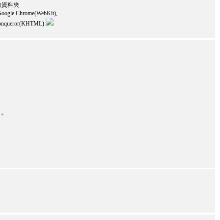
 開啟資料夾
oogle Chrome(WebKit),
, Konqueror(KHTML)
。。