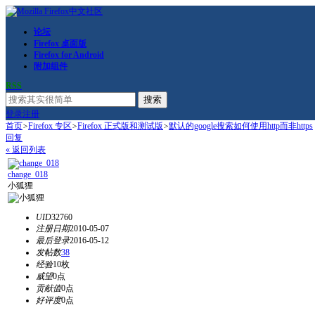
论坛
Firefox 桌面版
Firefox for Android
附加组件
RSS
搜索
登录
注册
首页
>
Firefox 专区
>
Firefox 正式版和测试版
>
默认的google搜索如何使用http而非https
回复
« 返回列表
change_018
小狐狸
UID
32760
注册日期
2010-05-07
最后登录
2016-05-12
发帖数
38
经验
10枚
威望
0点
贡献值
0点
好评度
0点