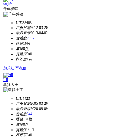
taglife
千年狐狸
UID
38488
注册日期
2012-03-20
最后登录
2013-04-02
发帖数
2052
经验
10枚
威望
0点
贡献值
0点
好评度
1点
加关注
写私信
hill
狐狸大王
UID
4423
注册日期
2005-03-26
最后登录
2020-09-09
发帖数
344
经验
131枚
威望
0点
贡献值
90点
好评度
3点