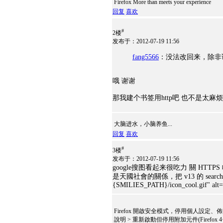
Firefox More than meets your experience
回复
喜欢
#
2楼
发布于：2012-07-19 11:56
fang5566
：没法改回来，除非谁
哦 谢谢
那我建个书签用http吧 也不是太麻烦
大脑进水，小脑养鱼...
回复
喜欢
#
3楼
发布于：2012-07-19 11:56
google搜图看起来很吃力 關 HTTPS
是天國社會的關係，把 v13 的 searchplug
{SMILIES_PATH}/icon_cool.gif" alt="8
Firefox 開啟安全模式，停用個人設定
說明 > 重新啟動但停用附加元件(Firefox 4