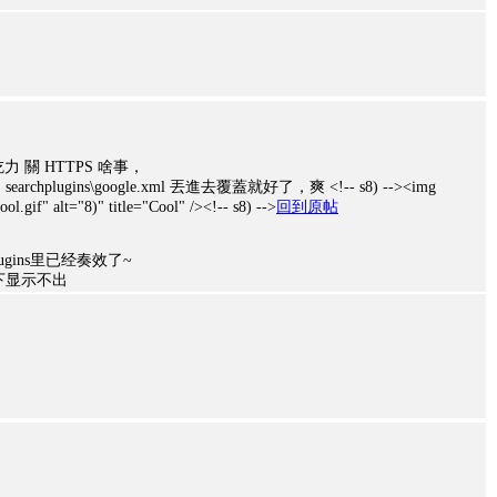
力 關 HTTPS 啥事，
chplugins\google.xml 丟進去覆蓋就好了，爽 <!-- s8) --><img
.gif" alt="8)" title="Cool" /><!-- s8) -->
回到原帖
plugins里已经奏效了~
议下显示不出