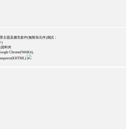
、佈景主題及擴充套件(無附加元件)測試：
+)
 開啟資料夾
oogle Chrome(WebKit),
, Konqueror(KHTML)