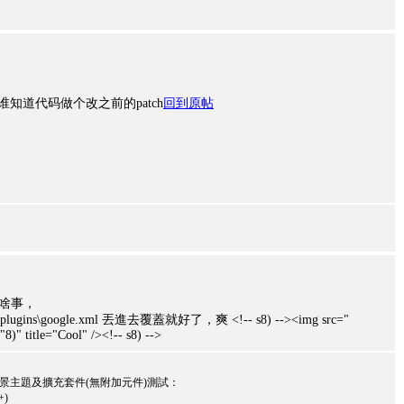
知道代码做个改之前的patch
回到原帖
 啥事，
ins\google.xml 丟進去覆蓋就好了，爽 <!-- s8) --><img src="
)" title="Cool" /><!-- s8) -->
、佈景主題及擴充套件(無附加元件)測試：
+)