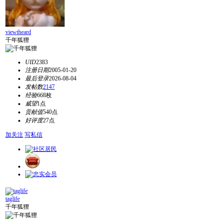
viewtheard
千年狐狸
UID
2383
注册日期
2005-01-20
最后登录
2026-08-04
发帖数
2147
经验
668枚
威望
1点
贡献值
540点
好评度
27点
加关注
写私信
taglife
千年狐狸