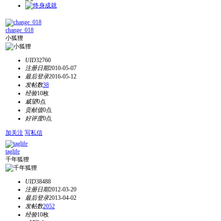
change_018
小狐狸
UID
32760
注册日期
2010-05-07
最后登录
2016-05-12
发帖数
38
经验
10枚
威望
0点
贡献值
0点
好评度
0点
加关注
写私信
taglife
千年狐狸
UID
38488
注册日期
2012-03-20
最后登录
2013-04-02
发帖数
2052
经验
10枚