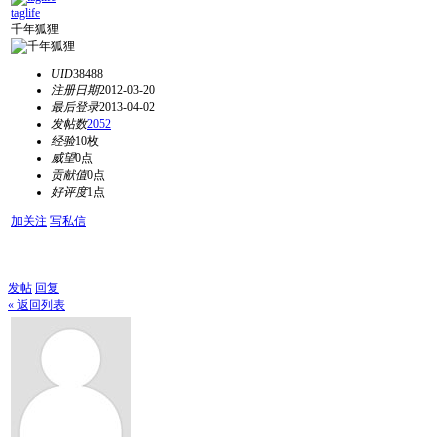
taglife
千年狐狸
UID
38488
注册日期
2012-03-20
最后登录
2013-04-02
发帖数
2052
经验
10枚
威望
0点
贡献值
0点
好评度
1点
加关注
写私信
发帖
回复
« 返回列表