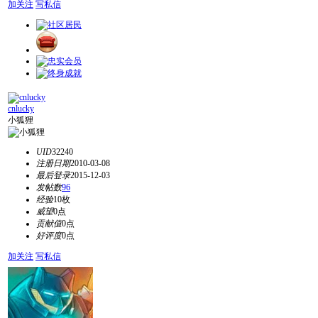
加关注
写私信
cnlucky
小狐狸
UID
32240
注册日期
2010-03-08
最后登录
2015-12-03
发帖数
96
经验
10枚
威望
0点
贡献值
0点
好评度
0点
加关注
写私信