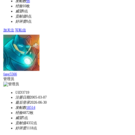
发帖数
96
经验
10枚
威望
0点
贡献值
0点
好评度
0点
加关注
写私信
fang5566
管理员
UID
3719
注册日期
2005-03-07
最后登录
2026-06-30
发帖数
18514
经验
4872枚
威望
5点
贡献值
4332点
好评度
1118点