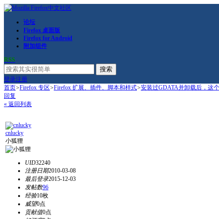
论坛
Firefox 桌面版
Firefox for Android
附加组件
RSS
搜索
登录
注册
首页
>
Firefox 专区
>
Firefox 扩展、插件、脚本和样式
>
安装过GDATA并卸载后，这
回复
« 返回列表
cnlucky
小狐狸
UID
32240
注册日期
2010-03-08
最后登录
2015-12-03
发帖数
96
经验
10枚
威望
0点
贡献值
0点