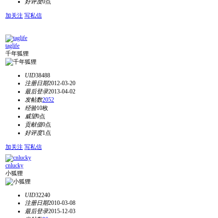
好评度
0点
加关注
写私信
taglife
千年狐狸
UID
38488
注册日期
2012-03-20
最后登录
2013-04-02
发帖数
2052
经验
10枚
威望
0点
贡献值
0点
好评度
1点
加关注
写私信
cnlucky
小狐狸
UID
32240
注册日期
2010-03-08
最后登录
2015-12-03