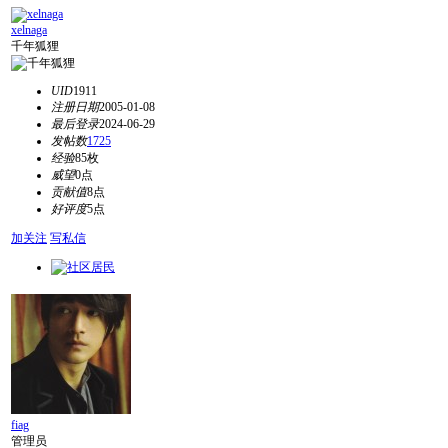
xelnaga
千年狐狸
UID
1911
注册日期
2005-01-08
最后登录
2024-06-29
发帖数
1725
经验
85枚
威望
0点
贡献值
8点
好评度
5点
加关注
写私信
fiag
管理员