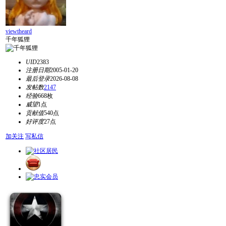
viewtheard
千年狐狸
UID
2383
注册日期
2005-01-20
最后登录
2026-08-08
发帖数
2147
经验
668枚
威望
1点
贡献值
540点
好评度
27点
加关注
写私信