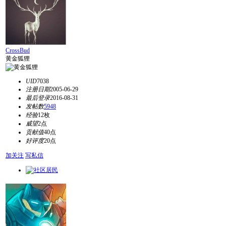
CrossBud
黄金狐狸
UID
7038
注册日期
2005-06-29
最后登录
2016-08-31
发帖数
5948
经验
12枚
威望
2点
贡献值
40点
好评度
20点
加关注
写私信