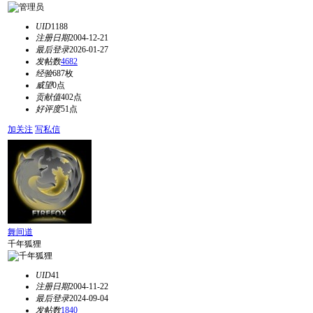
UID
1188
注册日期
2004-12-21
最后登录
2026-01-27
发帖数
4682
经验
687枚
威望
0点
贡献值
402点
好评度
51点
加关注
写私信
舞间道
千年狐狸
UID
41
注册日期
2004-11-22
最后登录
2024-09-04
发帖数
1840