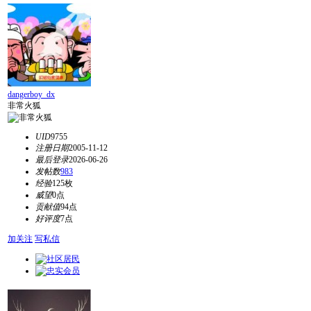
dangerboy_dx
非常火狐
UID
9755
注册日期
2005-11-12
最后登录
2026-06-26
发帖数
983
经验
125枚
威望
0点
贡献值
94点
好评度
7点
加关注
写私信