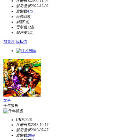
注册日期
2005-11-04
最后登录
2022-12-02
发帖数
475
经验
22枚
威望
0点
贡献值
12点
好评度
1点
加关注
写私信
文科
千年狐狸
UID
39959
注册日期
2013-10-17
最后登录
2019-07-27
发帖数
2069