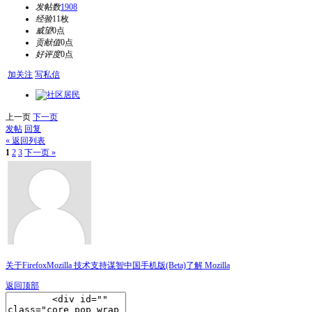
发帖数
1908
经验
11枚
威望
0点
贡献值
0点
好评度
0点
加关注
写私信
上一页
下一页
发帖
回复
« 返回列表
1
2
3
下一页 »
关于Firefox
Mozilla 技术支持
谋智中国
手机版(Beta)
了解 Mozilla
返回顶部