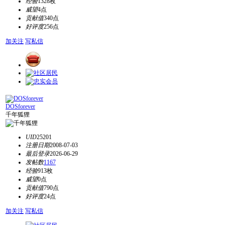
经验
1328枚
威望
4点
贡献值
340点
好评度
256点
加关注
写私信
DOSforever
千年狐狸
UID
25201
注册日期
2008-07-03
最后登录
2026-06-29
发帖数
1167
经验
913枚
威望
0点
贡献值
790点
好评度
24点
加关注
写私信