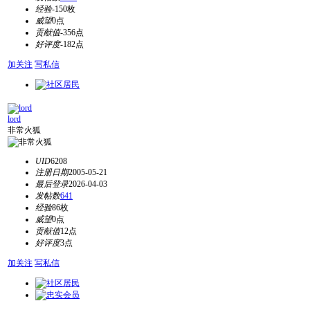
经验
-150枚
威望
0点
贡献值
-356点
好评度
-182点
加关注
写私信
lord
非常火狐
UID
6208
注册日期
2005-05-21
最后登录
2026-04-03
发帖数
641
经验
86枚
威望
0点
贡献值
12点
好评度
3点
加关注
写私信