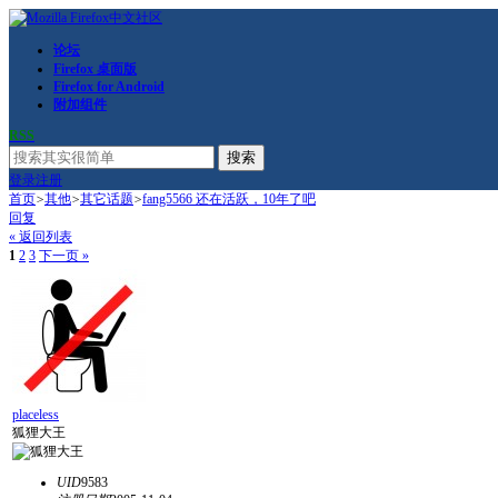
论坛
Firefox 桌面版
Firefox for Android
附加组件
RSS
搜索
登录
注册
首页
>
其他
>
其它话题
>
fang5566 还在活跃，10年了吧
回复
« 返回列表
1
2
3
下一页 »
placeless
狐狸大王
UID
9583