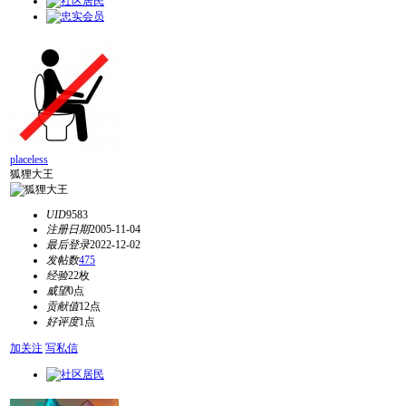
placeless
狐狸大王
UID
9583
注册日期
2005-11-04
最后登录
2022-12-02
发帖数
475
经验
22枚
威望
0点
贡献值
12点
好评度
1点
加关注
写私信