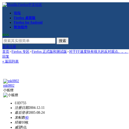
论坛
Firefox 桌面版
Firefox for Android
附加组件
RSS
搜索
登录
注册
首页
>
Firefox 专区
>
Firefox 正式版和测试版
>
对于FF速度快有很大的反对观点。。。
回复
« 返回列表
mk0802
小狐狸
UID
755
注册日期
2004-12-11
最后登录
2005-08-24
发帖数
40
经验
10枚
威望
0点