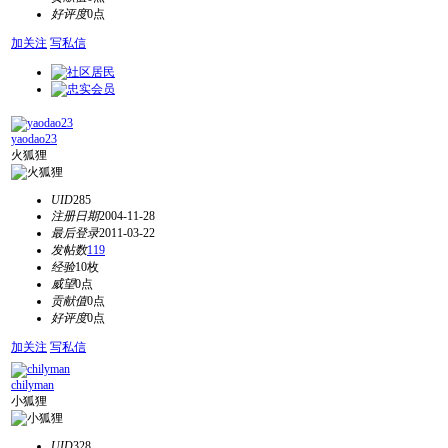
好评度
0点
加关注
写私信
yaodao23
火狐狸
UID
285
注册日期
2004-11-28
最后登录
2011-03-22
发帖数
119
经验
10枚
威望
0点
贡献值
0点
好评度
0点
加关注
写私信
chilyman
小狐狸
UID
328