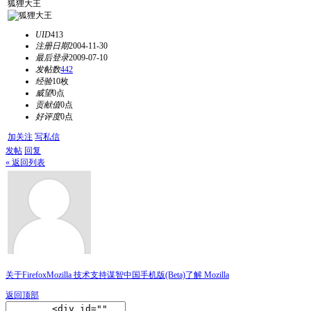
狐狸大王
UID
413
注册日期
2004-11-30
最后登录
2009-07-10
发帖数
442
经验
10枚
威望
0点
贡献值
0点
好评度
0点
加关注
写私信
发帖
回复
« 返回列表
关于Firefox
Mozilla 技术支持
谋智中国
手机版(Beta)
了解 Mozilla
返回顶部