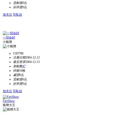
贡献值
0点
好评度
0点
加关注
写私信
一切会好
小狐狸
UID
788
注册日期
2004-12-12
最后登录
2004-12-15
发帖数
47
经验
10枚
威望
0点
贡献值
0点
好评度
0点
加关注
写私信
FireShow
狐狸大王