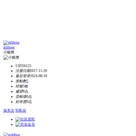
drlifeng
小狐狸
UID
56125
注册日期
2017-11-20
最后登录
2024-08-10
发帖数
5
经验
5枚
威望
0点
贡献值
0点
好评度
0点
加关注
写私信