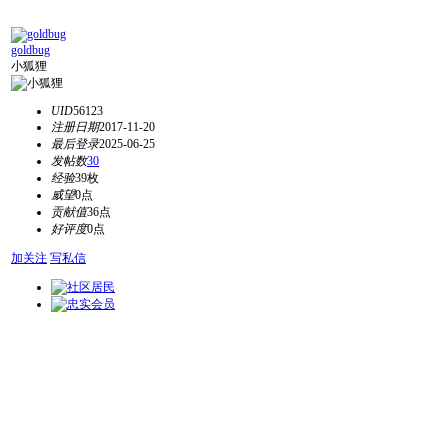
goldbug
小狐狸
UID
56123
注册日期
2017-11-20
最后登录
2025-06-25
发帖数
30
经验
39枚
威望
0点
贡献值
36点
好评度
0点
加关注
写私信