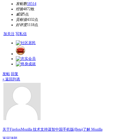
发帖数
18514
经验
4872枚
威望
5点
贡献值
4332点
好评度
1118点
加关注
写私信
发帖
回复
« 返回列表
关于Firefox
Mozilla 技术支持
谋智中国
手机版(Beta)
了解 Mozilla
返回顶部