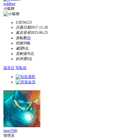
goldbug
小狐狸
UID
56123
注册日期
2017-11-20
最后登录
2025-06-25
发帖数
30
经验
39枚
威望
0点
贡献值
36点
好评度
0点
加关注
写私信
fang5566
管理员