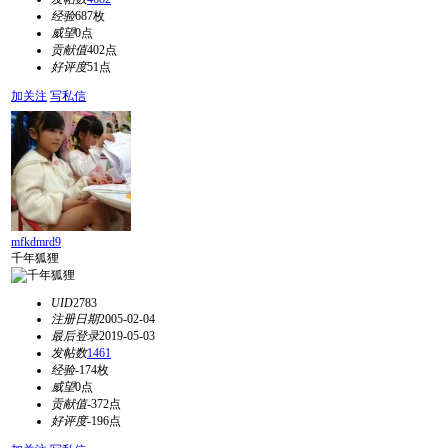
经验
687枚
威望
0点
贡献值
402点
好评度
51点
加关注
写私信
mfkdmrd9
千年狐狸
UID
2783
注册日期
2005-02-04
最后登录
2019-05-03
发帖数
1461
经验
-174枚
威望
0点
贡献值
-372点
好评度
-196点