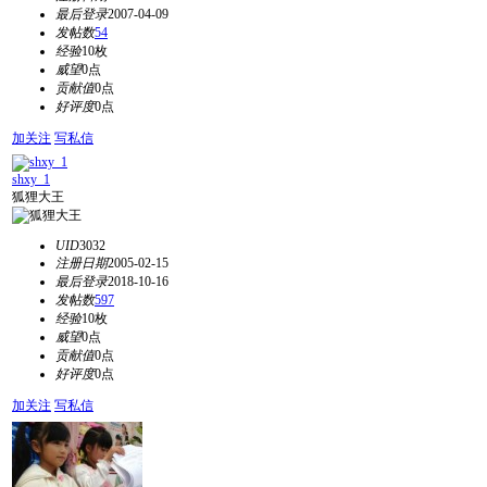
最后登录
2007-04-09
发帖数
54
经验
10枚
威望
0点
贡献值
0点
好评度
0点
加关注
写私信
shxy_1
狐狸大王
UID
3032
注册日期
2005-02-15
最后登录
2018-10-16
发帖数
597
经验
10枚
威望
0点
贡献值
0点
好评度
0点
加关注
写私信