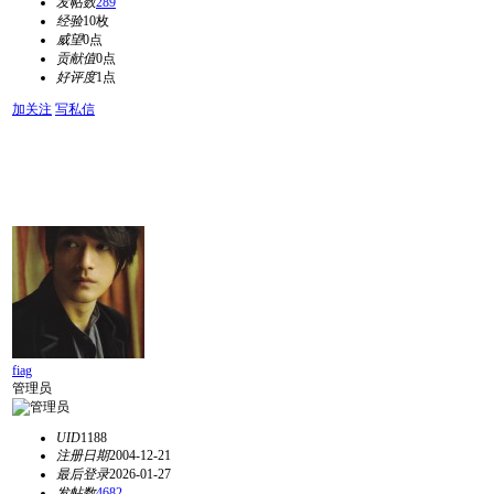
发帖数
289
经验
10枚
威望
0点
贡献值
0点
好评度
1点
加关注
写私信
fiag
管理员
UID
1188
注册日期
2004-12-21
最后登录
2026-01-27
发帖数
4682