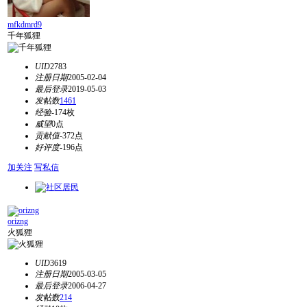
mfkdmrd9
千年狐狸
UID
2783
注册日期
2005-02-04
最后登录
2019-05-03
发帖数
1461
经验
-174枚
威望
0点
贡献值
-372点
好评度
-196点
加关注
写私信
orizng
火狐狸
UID
3619
注册日期
2005-03-05
最后登录
2006-04-27
发帖数
214