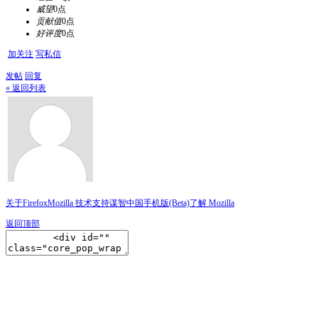
威望
0点
贡献值
0点
好评度
0点
加关注
写私信
发帖
回复
« 返回列表
关于Firefox
Mozilla 技术支持
谋智中国
手机版(Beta)
了解 Mozilla
返回顶部