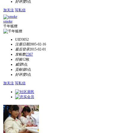
好评度
0点
加关注
写私信
smoke
千年狐狸
UID
3052
注册日期
2005-02-16
最后登录
2015-02-01
发帖数
2367
经验
12枚
威望
0点
贡献值
0点
好评度
0点
加关注
写私信