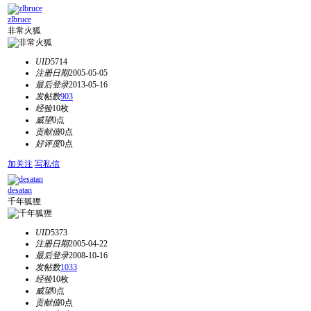
zlbruce
非常火狐
UID
5714
注册日期
2005-05-05
最后登录
2013-05-16
发帖数
903
经验
10枚
威望
0点
贡献值
0点
好评度
0点
加关注
写私信
desatan
千年狐狸
UID
5373
注册日期
2005-04-22
最后登录
2008-10-16
发帖数
1033
经验
10枚
威望
0点
贡献值
0点