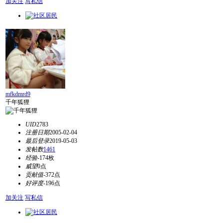
加关注
写私信
mfkdmrd9
千年狐狸
UID
2783
注册日期
2005-02-04
最后登录
2019-05-03
发帖数
1461
经验
-174枚
威望
0点
贡献值
-372点
好评度
-196点
加关注
写私信