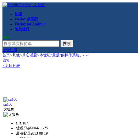
论坛
Firefox 桌面版
Firefox for Android
附加组件
RSS
搜索
登录
注册
首页
>
其他
>
其它话题
>
本世纪“最强”的操作系统。-_-!
回复
« 返回列表
su100
火狐狸
UID
107
注册日期
2004-11-25
最后登录
2013-08-19