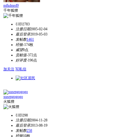
mfkdmrd9
千年狐狸
UID
2783
注册日期
2005-02-04
最后登录
2019-05-03
发帖数
1461
经验
-174枚
威望
0点
贡献值
-372点
好评度
-196点
加关注
写私信
xusengogogo
火狐狸
UID
298
注册日期
2004-11-28
最后登录
2013-08-19
发帖数
258
经验
10枚