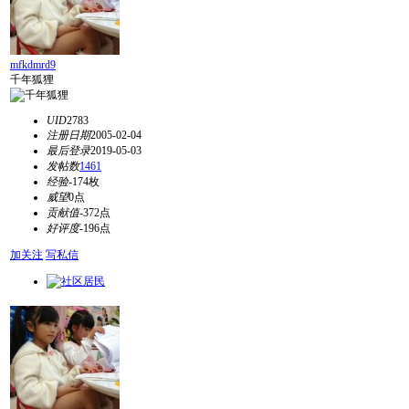
mfkdmrd9
千年狐狸
UID
2783
注册日期
2005-02-04
最后登录
2019-05-03
发帖数
1461
经验
-174枚
威望
0点
贡献值
-372点
好评度
-196点
加关注
写私信