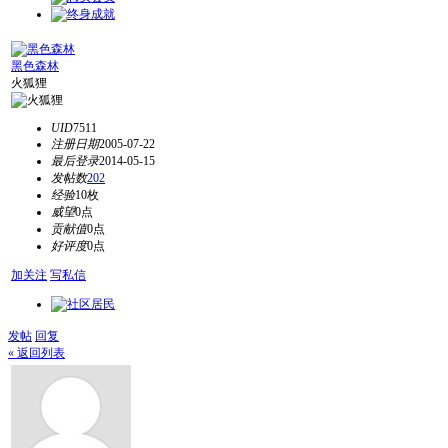
黑色森林
火狐狸
UID
7511
注册日期
2005-07-22
最后登录
2014-05-15
发帖数
202
经验
10枚
威望
0点
贡献值
0点
好评度
0点
加关注
写私信
发帖
回复
« 返回列表