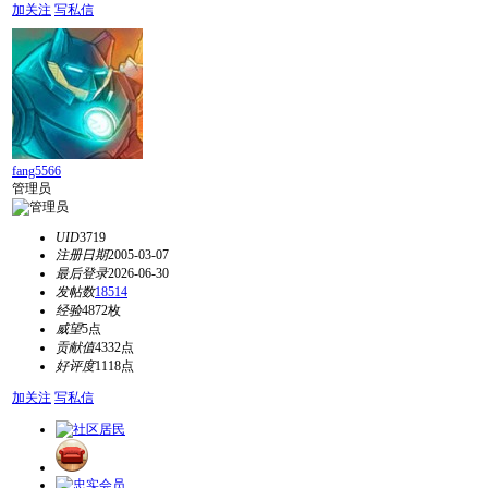
加关注
写私信
fang5566
管理员
UID
3719
注册日期
2005-03-07
最后登录
2026-06-30
发帖数
18514
经验
4872枚
威望
5点
贡献值
4332点
好评度
1118点
加关注
写私信