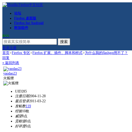
论坛
Firefox 桌面版
Firefox for Android
附加组件
RSS
搜索
登录
注册
首页
>
Firefox 专区
>
Firefox 扩展、插件、脚本和样式
>
为什么我的flashgot用不了？
回复
« 返回列表
yaodao23
火狐狸
UID
285
注册日期
2004-11-28
最后登录
2011-03-22
发帖数
119
经验
10枚
威望
0点
贡献值
0点
好评度
0点