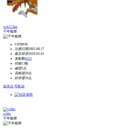
web123lai
千年狐狸
UID
8036
注册日期
2005-08-17
最后登录
2019-05-01
发帖数
4225
经验
13枚
威望
1点
贡献值
20点
好评度
10点
加关注
写私信
ccbbs
千年狐狸