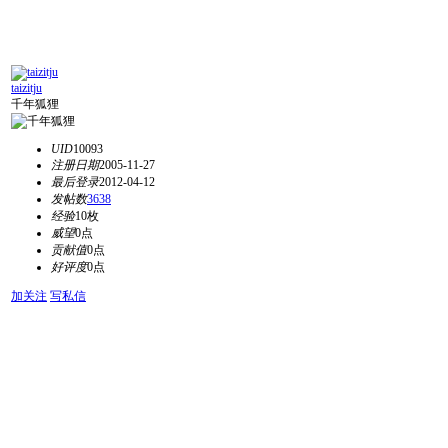
taizitju
千年狐狸
UID
10093
注册日期
2005-11-27
最后登录
2012-04-12
发帖数
3638
经验
10枚
威望
0点
贡献值
0点
好评度
0点
加关注
写私信