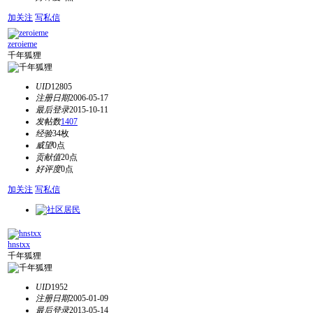
加关注
写私信
zeroieme
千年狐狸
UID
12805
注册日期
2006-05-17
最后登录
2015-10-11
发帖数
1407
经验
34枚
威望
0点
贡献值
20点
好评度
0点
加关注
写私信
hnstxx
千年狐狸
UID
1952
注册日期
2005-01-09
最后登录
2013-05-14