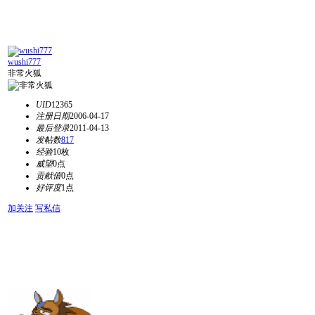
wushi777
非常火狐
UID
12365
注册日期
2006-04-17
最后登录
2011-04-13
发帖数
817
经验
10枚
威望
0点
贡献值
0点
好评度
1点
加关注
写私信