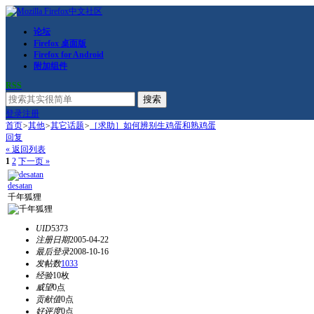
论坛
Firefox 桌面版
Firefox for Android
附加组件
RSS
搜索
登录
注册
首页
>
其他
>
其它话题
>
［求助］如何辨别生鸡蛋和熟鸡蛋
回复
« 返回列表
1
2
下一页 »
desatan
千年狐狸
UID
5373
注册日期
2005-04-22
最后登录
2008-10-16
发帖数
1033
经验
10枚
威望
0点
贡献值
0点
好评度
0点