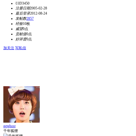
UID
3450
注册日期
2005-02-28
最后登录
2012-08-24
发帖数
2857
经验
10枚
威望
0点
贡献值
0点
好评度
0点
加关注
写私信
getghost
千年狐狸