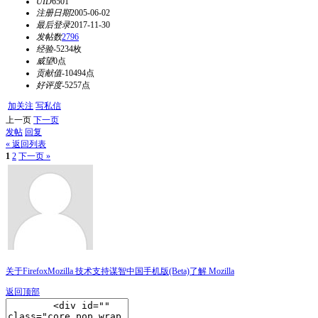
UID
6501
注册日期
2005-06-02
最后登录
2017-11-30
发帖数
2796
经验
-5234枚
威望
0点
贡献值
-10494点
好评度
-5257点
加关注
写私信
上一页
下一页
发帖
回复
« 返回列表
1
2
下一页 »
关于Firefox
Mozilla 技术支持
谋智中国
手机版(Beta)
了解 Mozilla
返回顶部