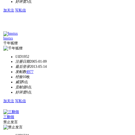
好评度
3点
加关注
写私信
hnstxx
千年狐狸
UID
1952
注册日期
2005-01-09
最后登录
2013-05-14
发帖数
4977
经验
10枚
威望
0点
贡献值
0点
好评度
0点
加关注
写私信
三翻领
禁止发言