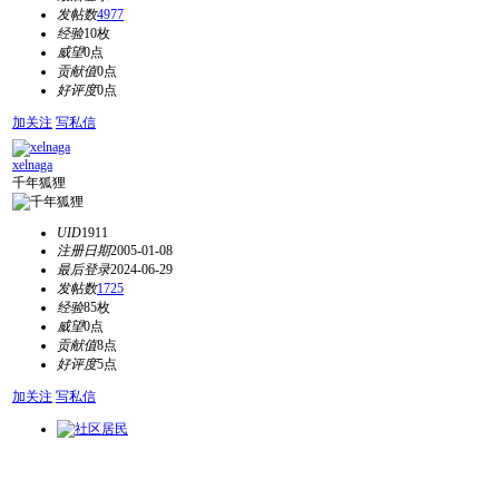
发帖数
4977
经验
10枚
威望
0点
贡献值
0点
好评度
0点
加关注
写私信
xelnaga
千年狐狸
UID
1911
注册日期
2005-01-08
最后登录
2024-06-29
发帖数
1725
经验
85枚
威望
0点
贡献值
8点
好评度
5点
加关注
写私信