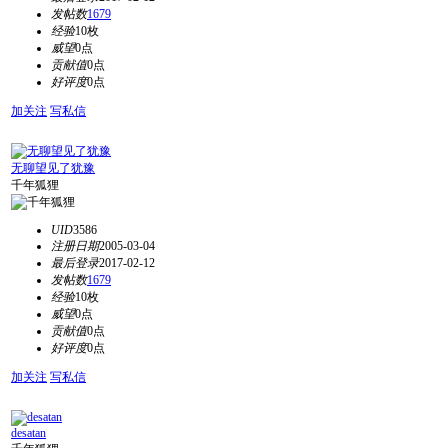
发帖数
1679
经验
10枚
威望
0点
贡献值
0点
好评度
0点
加关注
写私信
无聊望见了犹豫
千年狐狸
UID
3586
注册日期
2005-03-04
最后登录
2017-02-12
发帖数
1679
经验
10枚
威望
0点
贡献值
0点
好评度
0点
加关注
写私信
desatan