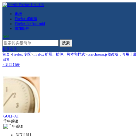
论坛
Firefox 桌面版
Firefox for Android
附加组件
RSS
搜索
登录
注册
首页
>
Firefox 专区
>
Firefox 扩展、插件、脚本和样式
>
userchrome.js修改版，可用于最新的
回复
« 返回列表
GOLF-AT
千年狐狸
UID
11611