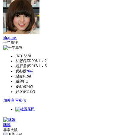
idragonet
千年狐狸
UID
15658
注册日期
2006-11-12
最后登录
2017-11-15
发帖数
2642
经验
162枚
威望
1点
贡献值
74点
好评度
118点
加关注
写私信
咪姆
非常火狐