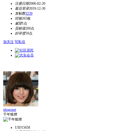
注册日期
2006-02-20
最后登录
2019-12-30
发帖数
3239
经验
265枚
威望
1点
贡献值
260点
好评度
59点
加关注
写私信
idragonet
千年狐狸
UID
15658