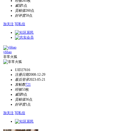
经验
265枚
威望
1点
贡献值
260点
好评度
59点
加关注
写私信
ybbao
非常火狐
UID
27616
注册日期
2008-12-29
最后登录
2023-05-21
发帖数
721
经验
53枚
威望
0点
贡献值
36点
好评度
1点
加关注
写私信