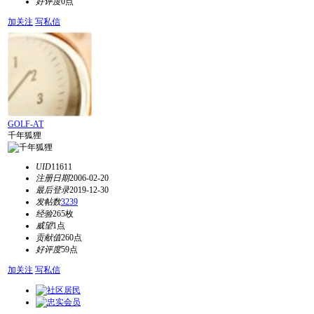
好评度
0点
加关注
写私信
GOLF-AT
千年狐狸
UID
11611
注册日期
2006-02-20
最后登录
2019-12-30
发帖数
3239
经验
265枚
威望
1点
贡献值
260点
好评度
59点
加关注
写私信