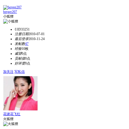
berger207
小狐狸
UID
33251
注册日期
2010-07-01
最后登录
2010-11-24
发帖数
47
经验
10枚
威望
0点
贡献值
0点
好评度
0点
加关注
写私信
花谢花飞红
火狐狸