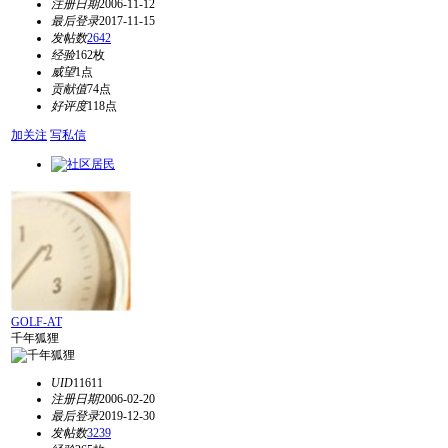
注册日期
2006-11-12
最后登录
2017-11-15
发帖数
2642
经验
162枚
威望
1点
贡献值
74点
好评度
118点
加关注
写私信
GOLF-AT
千年狐狸
UID
11611
注册日期
2006-02-20
最后登录
2019-12-30
发帖数
3239