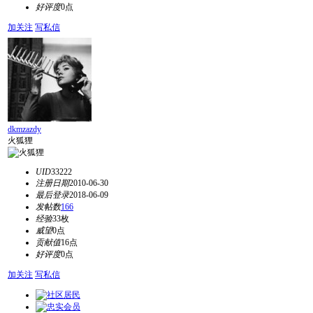
好评度
0点
加关注
写私信
dkmzazdy
火狐狸
UID
33222
注册日期
2010-06-30
最后登录
2018-06-09
发帖数
166
经验
33枚
威望
0点
贡献值
16点
好评度
0点
加关注
写私信