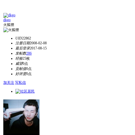
dkgo
火狐狸
UID
22862
注册日期
2008-02-08
最后登录
2017-08-15
发帖数
286
经验
25枚
威望
0点
贡献值
0点
好评度
0点
加关注
写私信