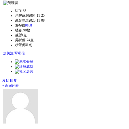
UID
165
注册日期
2004-11-25
最后登录
2025-11-08
发帖数
9188
经验
399枚
威望
1点
贡献值
124点
好评度
41点
加关注
写私信
发帖
回复
« 返回列表