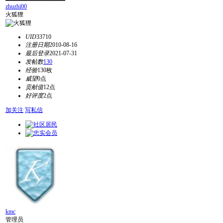
zhuzhi00
火狐狸
UID
33710
注册日期
2010-08-16
最后登录
2021-07-31
发帖数
130
经验
130枚
威望
0点
贡献值
12点
好评度
2点
加关注
写私信
kmc
管理员