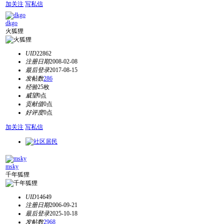
加关注
写私信
dkgo
火狐狸
UID
22862
注册日期
2008-02-08
最后登录
2017-08-15
发帖数
286
经验
25枚
威望
0点
贡献值
0点
好评度
0点
加关注
写私信
msky
千年狐狸
UID
14649
注册日期
2006-09-21
最后登录
2025-10-18
发帖数
2968