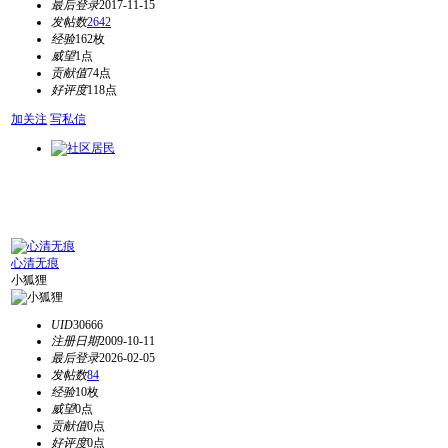
最后登录
2017-11-15
发帖数
2642
经验
162枚
威望
1点
贡献值
74点
好评度
118点
加关注
写私信
心清无痕
小狐狸
UID
30666
注册日期
2009-10-11
最后登录
2026-02-05
发帖数
84
经验
10枚
威望
0点
贡献值
0点
好评度
0点