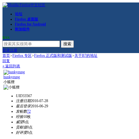
论坛
Firefox 桌面版
Firefox for Android
附加组件
RSS
搜索
登录
注册
首页
>
Firefox 专区
>
Firefox 正式版和测试版
>
关于B7的地址
回复
« 返回列表
hunkyeung
小狐狸
UID
33567
注册日期
2010-07-28
最后登录
2016-06-29
发帖数
72
经验
10枚
威望
0点
贡献值
0点
好评度
0点