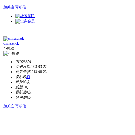
加关注
写私信
chinarenok
小狐狸
UID
23350
注册日期
2008-03-22
最后登录
2013-08-23
发帖数
83
经验
10枚
威望
0点
贡献值
0点
好评度
0点
加关注
写私信