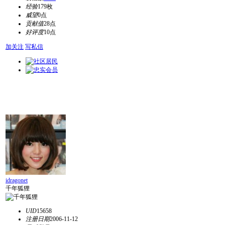
经验
179枚
威望
0点
贡献值
28点
好评度
10点
加关注
写私信
idragonet
千年狐狸
UID
15658
注册日期
2006-11-12