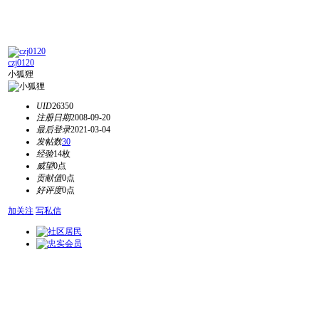
czj0120
小狐狸
UID
26350
注册日期
2008-09-20
最后登录
2021-03-04
发帖数
30
经验
14枚
威望
0点
贡献值
0点
好评度
0点
加关注
写私信