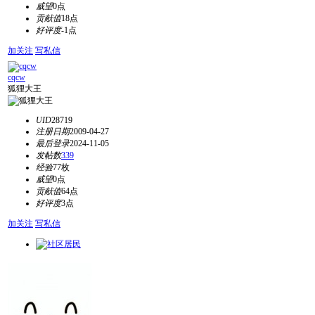
威望
0点
贡献值
18点
好评度
-1点
加关注
写私信
cqcw
狐狸大王
UID
28719
注册日期
2009-04-27
最后登录
2024-11-05
发帖数
339
经验
77枚
威望
0点
贡献值
64点
好评度
3点
加关注
写私信