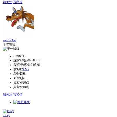
加关注
写私信
web123lai
千年狐狸
UID
8036
注册日期
2005-08-17
最后登录
2019-05-01
发帖数
4225
经验
13枚
威望
1点
贡献值
20点
好评度
10点
加关注
写私信
msky