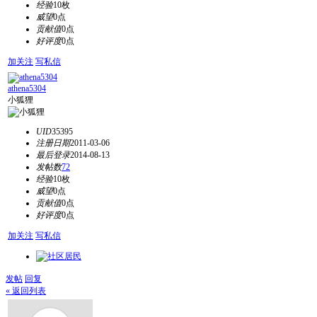
经验
10枚
威望
0点
贡献值
0点
好评度
0点
加关注
写私信
athena5304
小狐狸
UID
35395
注册日期
2011-03-06
最后登录
2014-08-13
发帖数
72
经验
10枚
威望
0点
贡献值
0点
好评度
0点
加关注
写私信
发帖
回复
« 返回列表