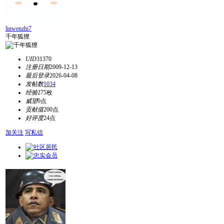
linwenzhi7
千年狐狸
UID
31370
注册日期
2009-12-13
最后登录
2026-04-08
发帖数
1034
经验
275枚
威望
0点
贡献值
200点
好评度
24点
加关注
写私信