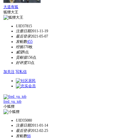
大道有狐
狐狸大王
UID
37815
注册日期
2011-11-19
最后登录
2021-05-07
发帖数
455
经验
270枚
威望
0点
贡献值
156点
好评度
33点
加关注
写私信
fred_yu_job
小狐狸
UID
35080
注册日期
2011-01-14
最后登录
2012-02-25
发帖数
66