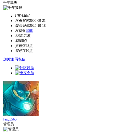
千年狐狸
UID
14649
注册日期
2006-09-21
最后登录
2025-10-18
发帖数
2968
经验
179枚
威望
0点
贡献值
28点
好评度
10点
加关注
写私信
fang5566
管理员