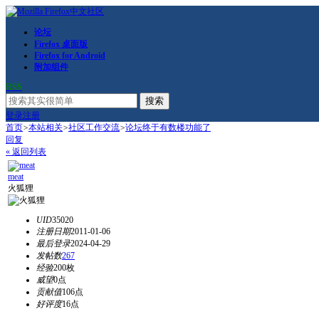
论坛
Firefox 桌面版
Firefox for Android
附加组件
RSS
搜索
登录
注册
首页
>
本站相关
>
社区工作交流
>
论坛终于有数楼功能了
回复
« 返回列表
meat
火狐狸
UID
35020
注册日期
2011-01-06
最后登录
2024-04-29
发帖数
267
经验
200枚
威望
0点
贡献值
106点
好评度
16点