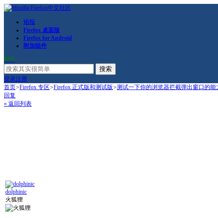
论坛
Firefox 桌面版
Firefox for Android
附加组件
RSS
搜索
登录
注册
首页
>
Firefox 专区
>
Firefox 正式版和测试版
>
测试一下你的浏览器拦截弹出窗口的能
回复
« 返回列表
dolphinic
火狐狸