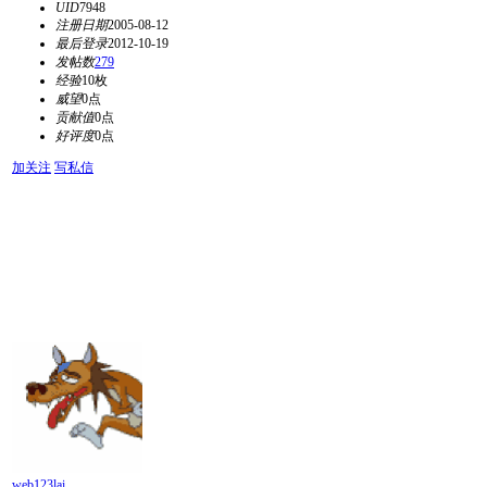
UID
7948
注册日期
2005-08-12
最后登录
2012-10-19
发帖数
279
经验
10枚
威望
0点
贡献值
0点
好评度
0点
加关注
写私信
web123lai