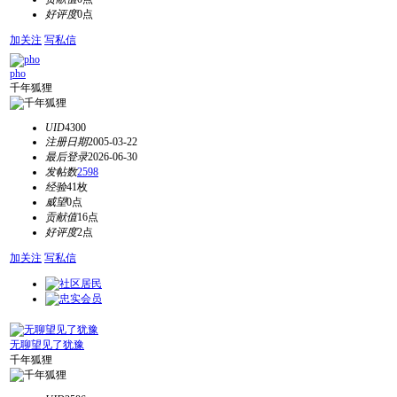
好评度
0点
加关注
写私信
pho
千年狐狸
UID
4300
注册日期
2005-03-22
最后登录
2026-06-30
发帖数
2598
经验
41枚
威望
0点
贡献值
16点
好评度
2点
加关注
写私信
无聊望见了犹豫
千年狐狸