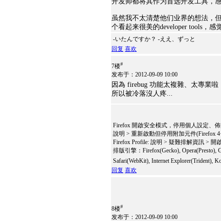
开发师都将其作为首选开发工具，感
虽然我不太清楚他们业界的想法，但
个看起来很美的developer tool
-いたんですか？ -ええ、ずっと
回复
喜欢
#
7楼
发布于：2012-09-09 10:00
因為 firebug 功能太複雜、太專
所以被冷落沒人疼...
Firefox 開啟安全模式，停用個人設定
說明 > 重新啟動但停用附加元件(Firefox 4
Firefox Profile: 說明 > 疑難排解資訊 >
排版引擎：Firefox(Gecko), Opera(Presto), G
Safari(WebKit), Internet Explorer(Trident)
回复
喜欢
#
8楼
发布于：2012-09-09 10:00