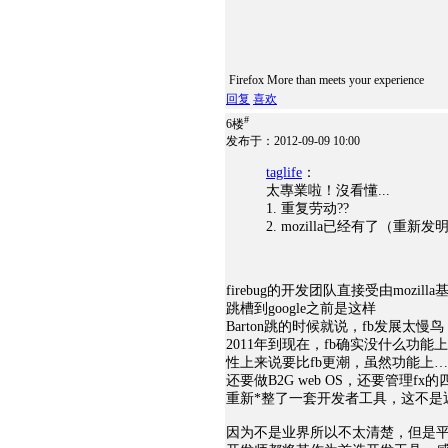
Firefox More than meets your experience
回复
喜欢
#
6楼
发布于：2012-09-09 10:00
taglife
：
太專業啦！沒看懂...
1. 重复劳动??
2. mozilla已经有了（重新发明了
firebug的开发团队直接受由mozil
跳槽到google之前是这样
Barton跳的时候就说，fb发展
2011年到现在，fb确实没什么功
性上来说要比fb更潮，虽然功能上……显然
还要做B2G web OS，还要管理
重新*整了一套开发者工具，这不是
因为不是业界所以不太清楚，但是平时