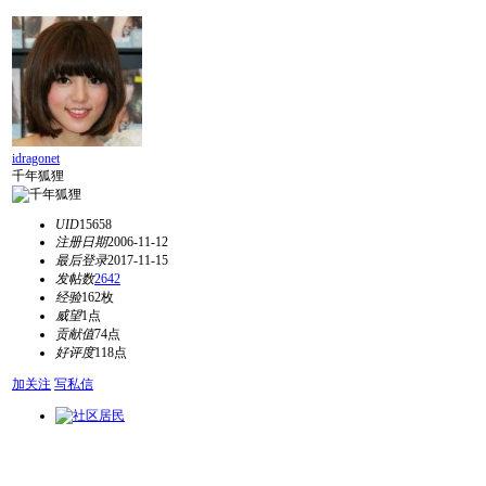
idragonet
千年狐狸
UID
15658
注册日期
2006-11-12
最后登录
2017-11-15
发帖数
2642
经验
162枚
威望
1点
贡献值
74点
好评度
118点
加关注
写私信