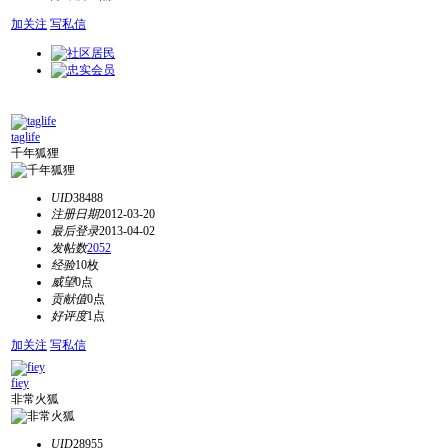
加关注
写私信
taglife
千年狐狸
UID
38488
注册日期
2012-03-20
最后登录
2013-04-02
发帖数
2052
经验
10枚
威望
0点
贡献值
0点
好评度
1点
加关注
写私信
fiey
非常火狐
UID
28955