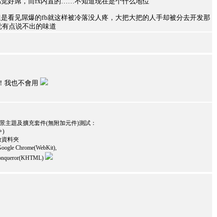
觉好屌，而fx内置的……不知道现在是个什么地位
是看见屌爆的fb就这样被冷落没人疼，大把大把的人手却被分去开发那
s，感觉有点说不出的味道
業啦！我也不會用
、佈景主題及擴充套件(無附加元件)測試：
+)
 開啟資料夾
oogle Chrome(WebKit),
, Konqueror(KHTML)