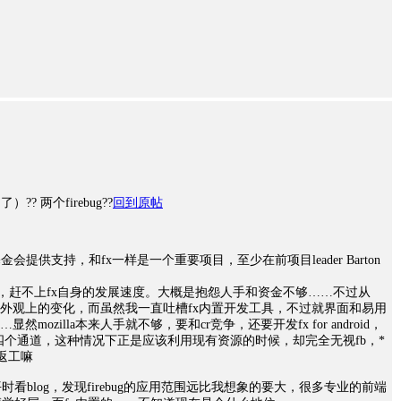
）?? 两个firebug??
回到原帖
la基金会提供支持，和fx一样是一个重要项目，至少在前项目leader Barton
太慢鸟，赶不上fx自身的发展速度。大概是抱怨人手和资金不够……不过从
能上外观上的变化，而虽然我一直吐槽fx内置开发工具，不过就界面和易用
mozilla本来人手就不够，要和cr竞争，还要开发fx for android，
fx的四个通道，这种情况下正是应该利用现有资源的时候，却完全无视fb，*
返工嘛
看blog，发现firebug的应用范围远比我想象的要大，很多专业的前端