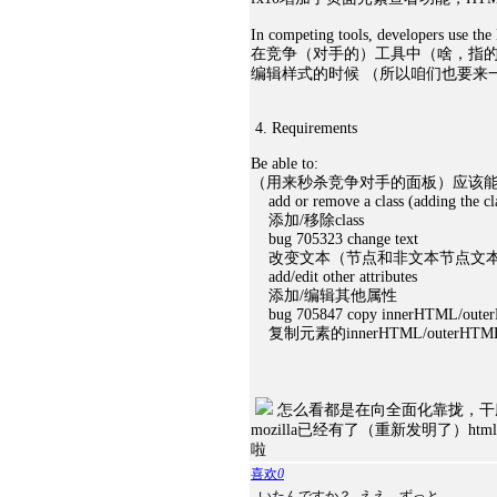
In competing tools, developers use th
在竞争（对手的）工具中（啥，指的是c
编辑样式的时候 （所以咱们也要来
4. Requirements
Be able to:
（用来秒杀竞争对手的面板）应该
add or remove a class (adding the class
添加/移除class
bug 705323 change text
改变文本（节点和非文本节点文
add/edit other attributes
添加/编辑其他属性
bug 705847 copy innerHTML/outerH
复制元素的innerHTML/outerHTM
怎么看都是在向全面化靠拢，干脆
mozilla已经有了（重新发明了）h
啦
喜欢
0
-いたんですか？ -ええ、ずっと