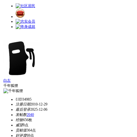
白左
千年狐狸
UID
34985
注册日期
2010-12-29
最后登录
2025-12-06
发帖数
2040
经验
656枚
威望
0点
贡献值
364点
好评度
69点