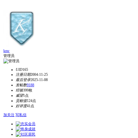
kmc
管理员
UID
165
注册日期
2004-11-25
最后登录
2025-11-08
发帖数
9188
经验
399枚
威望
1点
贡献值
124点
好评度
41点
加关注
写私信