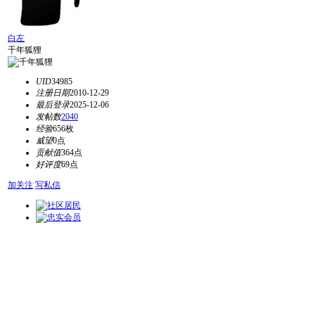
白左
千年狐狸
UID
34985
注册日期
2010-12-29
最后登录
2025-12-06
发帖数
2040
经验
656枚
威望
0点
贡献值
364点
好评度
69点
加关注
写私信