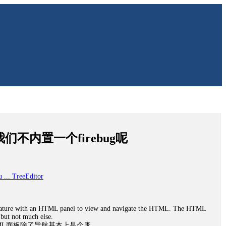
们不内置一个firebug呢
u ... TreeEditor
 feature with an HTML panel to view and navigate the HTML. The HTML
 but not much else.
TML面板除了导航基本上是个废