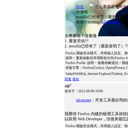
白左
：
怎么看都是在向全面
动做啥
mozilla已经有了（重新发
有两个firebug啦
回到原帖
太專業啦！沒看懂...
1. 重复劳动??
2. mozilla已经有了（重新发明了）?? 两
Firefox 開啟安全模式，停用個人設定
說明 > 重新啟動但停用附加元件(Firefox 4
Firefox Profile: 說明 > 疑難排解資訊 >
排版引擎：Firefox(Gecko), Opera(Presto), G
Safari(WebKit), Internet Explorer(Trident)
回复
喜欢
#
4楼
发布于：2012-09-09 10:00
idragonet
：开发工具最好用的就是G
我覺得 Firefox 內建的檢測工具就
以前用 Web Developer，但後來都
Firefox 開啟安全模式，停用個人設定